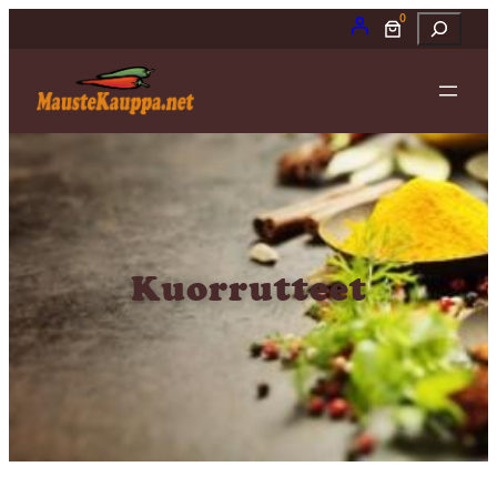
Siirry
0
Etsi
sisältöön
Kuorrutteet