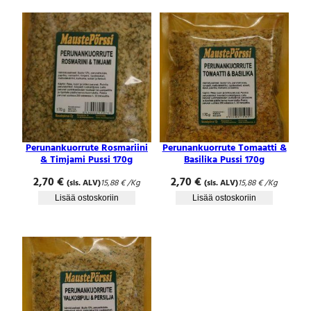
Perunankuorrute Rosmariini
Perunankuorrute Tomaatti &
& Timjami Pussi 170g
Basilika Pussi 170g
2,70
€
2,70
€
(sis. ALV)
15,88
€
/Kg
(sis. ALV)
15,88
€
/Kg
Lisää ostoskoriin
Lisää ostoskoriin