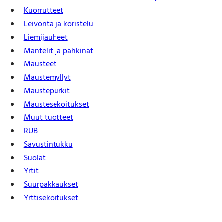
Kuorrutteet
Leivonta ja koristelu
Liemijauheet
Mantelit ja pähkinät
Mausteet
Maustemyllyt
Maustepurkit
Mauste­sekoitukset
Muut tuotteet
RUB
Savustintukku
Suolat
Yrtit
Suur­pakkaukset
Yrtti­sekoitukset