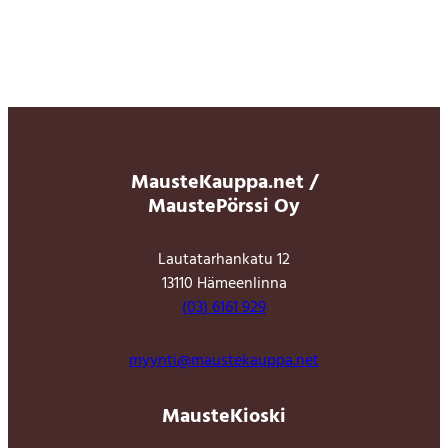
MausteKauppa.net /
MaustePörssi Oy
Lautatarhankatu 12
13110 Hämeenlinna
(03) 6161 929
myynti@maustekauppa.net
MausteKioski