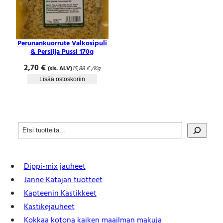
Perunankuorrute Valkosipuli
& Persilja Pussi 170g
2,70
€
(sis. ALV)
15,88
€
/Kg
Lisää ostoskoriin
S
e
a
r
Dippi-mix jauheet
c
h
Janne Katajan tuotteet
Kapteenin Kastikkeet
Kastike­jauheet
Kokkaa kotona kaiken maailman makuja