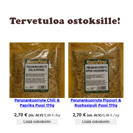
Tervetuloa ostoksille!
Perunankuorrute Chili &
Perunankuorrute Pippuri &
Paprika Pussi 170g
Ruohosipuli Pussi 170g
2,70
€
2,70
€
(sis. ALV)
15,88
€
/Kg
(sis. ALV)
15,88
€
/ kg
Lisää ostoskoriin
Lisää ostoskoriin