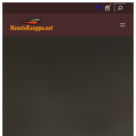
Siirry
0
Etsi
sisältöön