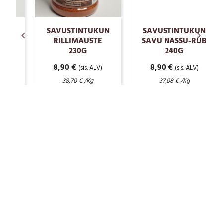
SAVUSTINTUKUN
SAVUSTINTUKUN
RILLIMAUSTE
SAVU NASSU-RUB
230G
240G
8,90
€
8,90
€
(sis. ALV)
(sis. ALV)
38,70
€
/Kg
37,08
€
/Kg
Lisää ostoskoriin
Lisää ostoskoriin