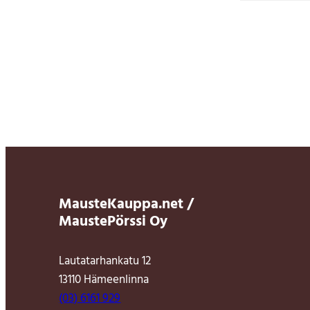
MausteKauppa.net /
MaustePörssi Oy
Lautatarhankatu 12
13110 Hämeenlinna
(03) 6161 929