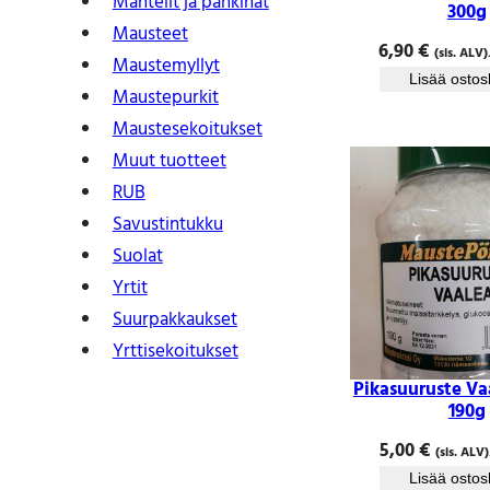
Mantelit ja pähkinät
300g
Mausteet
6,90
€
(sis. ALV)
Maustemyllyt
Lisää ostos
Maustepurkit
Mauste­sekoitukset
Muut tuotteet
RUB
Savustintukku
Suolat
Yrtit
Suur­pakkaukset
Yrtti­sekoitukset
Pikasuuruste Va
190g
5,00
€
(sis. ALV)
Lisää ostos