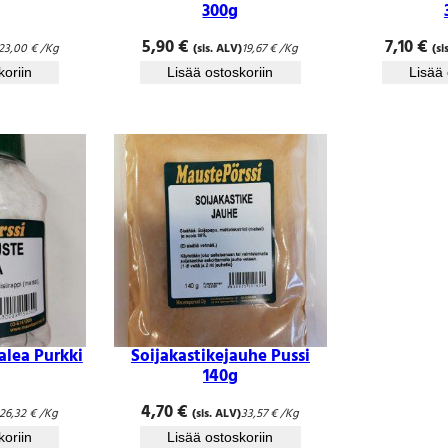
300g
5,90
€
7,10
€
23,00
€
/Kg
(sis. ALV)
19,67
€
/Kg
(si
koriin
Lisää ostoskoriin
Lisää 
alea Purkki
Soijakastikejauhe Pussi
140g
4,70
€
26,32
€
/Kg
(sis. ALV)
33,57
€
/Kg
koriin
Lisää ostoskoriin