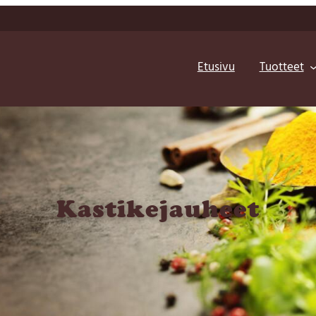
Etusivu
Tuotteet
Kastike­jauheet