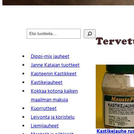
S
Tervet
e
a
r
Dippi-mix jauheet
c
Janne Katajan tuotteet
h
Kapteenin Kastikkeet
Kastike­jauheet
Kokkaa kotona kaiken
maailman makuja
Kuorrutteet
Leivonta ja koristelu
Liemijauheet
Kastikejauhe ru