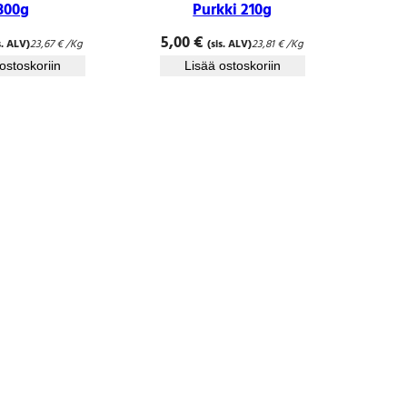
300g
Purkki 210g
5,00
€
s. ALV)
23,67
€
/Kg
(sis. ALV)
23,81
€
/Kg
ostoskoriin
Lisää ostoskoriin