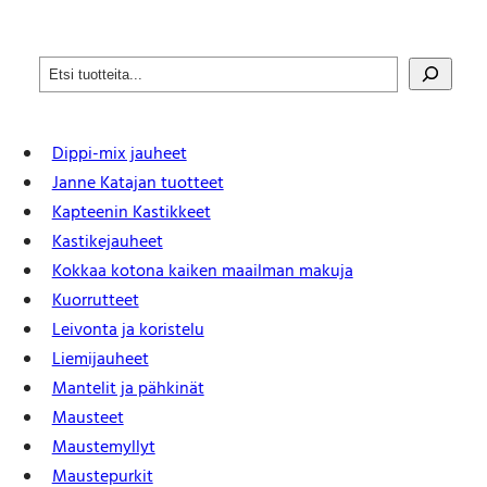
S
e
a
r
Dippi-mix jauheet
c
h
Janne Katajan tuotteet
Kapteenin Kastikkeet
Kastike­jauheet
Kokkaa kotona kaiken maailman makuja
Kuorrutteet
Leivonta ja koristelu
Liemijauheet
Mantelit ja pähkinät
Mausteet
Maustemyllyt
Maustepurkit