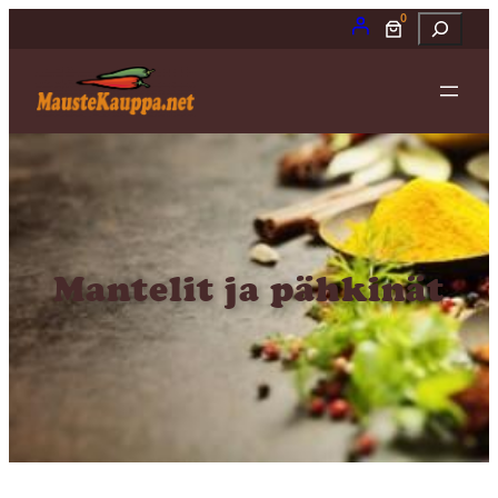
Siirry
0
Etsi
sisältöön
Mantelit ja pähkinät