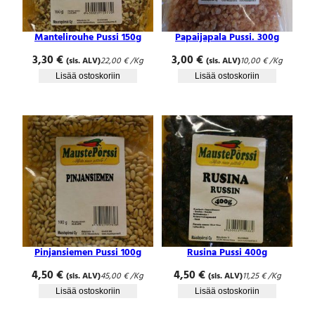
Mantelirouhe Pussi 150g
Papaijapala Pussi. 300g
3,30
€
3,00
€
(sis. ALV)
22,00
€
/Kg
(sis. ALV)
10,00
€
/Kg
Lisää ostoskoriin
Lisää ostoskoriin
Pinjansiemen Pussi 100g
Rusina Pussi 400g
4,50
€
4,50
€
(sis. ALV)
45,00
€
/Kg
(sis. ALV)
11,25
€
/Kg
Lisää ostoskoriin
Lisää ostoskoriin