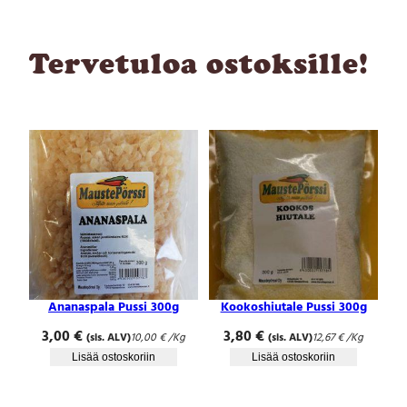
Tervetuloa ostoksille!
Ananaspala Pussi 300g
Kookoshiutale Pussi 300g
3,00
€
3,80
€
(sis. ALV)
10,00
€
/Kg
(sis. ALV)
12,67
€
/Kg
Lisää ostoskoriin
Lisää ostoskoriin