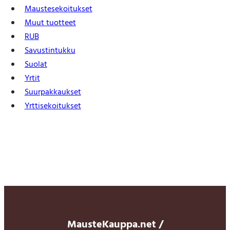
Mauste­sekoitukset
Muut tuotteet
RUB
Savustintukku
Suolat
Yrtit
Suur­pakkaukset
Yrtti­sekoitukset
MausteKauppa.net /