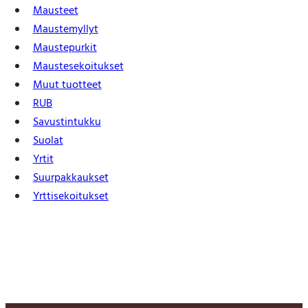
Mausteet
Maustemyllyt
Maustepurkit
Mauste­sekoitukset
Muut tuotteet
RUB
Savustintukku
Suolat
Yrtit
Suur­pakkaukset
Yrtti­sekoitukset