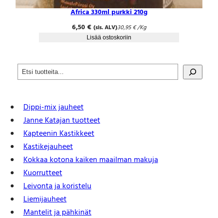
Africa 330ml purkki 210g
6,50
€
(sis. ALV)
30,95
€
/Kg
Lisää ostoskoriin
S
e
a
r
Dippi-mix jauheet
c
h
Janne Katajan tuotteet
Kapteenin Kastikkeet
Kastike­jauheet
Kokkaa kotona kaiken maailman makuja
Kuorrutteet
Leivonta ja koristelu
Liemijauheet
Mantelit ja pähkinät