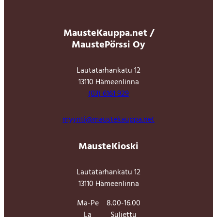
MausteKauppa.net /
MaustePörssi Oy
Lautatarhankatu 12
13110 Hämeenlinna
(03) 6161 929
myynti@maustekauppa.net
MausteKioski
Lautatarhankatu 12
13110 Hämeenlinna
Ma-Pe
8.00-16.00
La
Suljettu