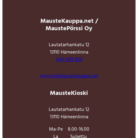
MausteKauppa.net /
MaustePörssi Oy
Lautatarhankatu 12
13110 Hämeenlinna
(03) 6161 929
myynti@maustekauppa.net
MausteKioski
Lautatarhankatu 12
13110 Hämeenlinna
Ma-Pe
8.00-16.00
La
Suljettu