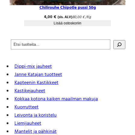
Chilirouhe Chipotle pussi 50g
4,00
€
(sis. ALV)
80,00
€
/Kg
Lisää ostoskoriin
S
e
a
r
Dippi-mix jauheet
c
h
Janne Katajan tuotteet
Kapteenin Kastikkeet
Kastike­jauheet
Kokkaa kotona kaiken maailman makuja
Kuorrutteet
Leivonta ja koristelu
Liemijauheet
Mantelit ja pähkinät