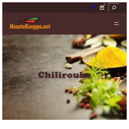
0
Etsi
Chilirouhe