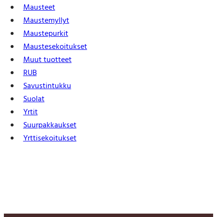
Mausteet
Maustemyllyt
Maustepurkit
Mauste­sekoitukset
Muut tuotteet
RUB
Savustintukku
Suolat
Yrtit
Suur­pakkaukset
Yrtti­sekoitukset