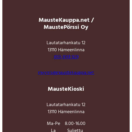
MausteKauppa.net /
MaustePörssi Oy
Lautatarhankatu 12
13110 Hämeenlinna
(03) 6161 929
myynti@maustekauppa.net
MausteKioski
Lautatarhankatu 12
13110 Hämeenlinna
Ma-Pe
8.00-16.00
La
Suljettu