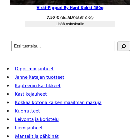
Viski-Pippuri By Hard Kokki 480g
7,50
€
(sis. ALV)
15,63
€
/Kg
Lisää ostoskoriin
S
e
a
r
Dippi-mix jauheet
c
h
Janne Katajan tuotteet
Kapteenin Kastikkeet
Kastike­jauheet
Kokkaa kotona kaiken maailman makuja
Kuorrutteet
Leivonta ja koristelu
Liemijauheet
Mantelit ja pähkinät