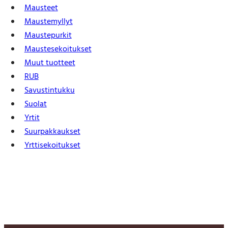
Mausteet
Maustemyllyt
Maustepurkit
Mauste­sekoitukset
Muut tuotteet
RUB
Savustintukku
Suolat
Yrtit
Suur­pakkaukset
Yrtti­sekoitukset