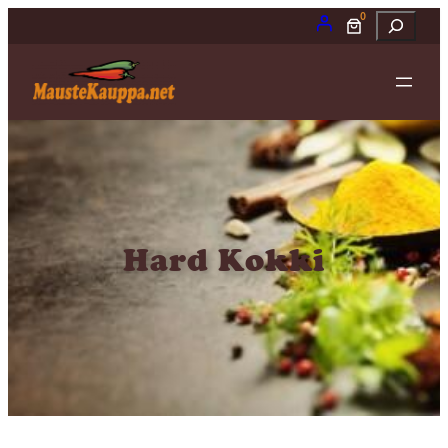
0
Etsi
Hard Kokki