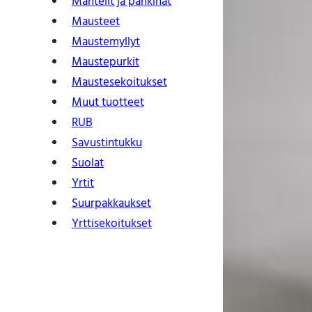
Mantelit ja pähkinät
Mausteet
Maustemyllyt
Maustepurkit
Mauste­sekoitukset
Muut tuotteet
RUB
Savustintukku
Suolat
Yrtit
Suur­pakkaukset
Yrtti­sekoitukset