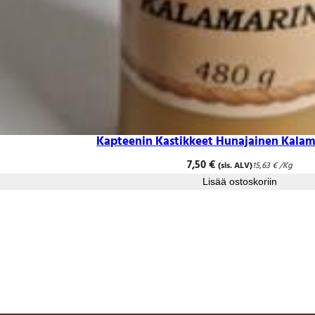
Kapteenin Kastikkeet Hunajainen Kalam
7,50
€
(sis. ALV)
15,63
€
/Kg
Lisää ostoskoriin