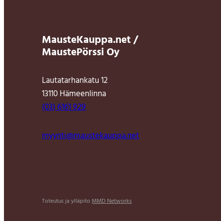
MausteKauppa.net /
MaustePörssi Oy
Lautatarhankatu 12
13110 Hämeenlinna
(03) 6161 929
myynti@maustekauppa.net
Toteutus ja ylläpito
MMD Networks