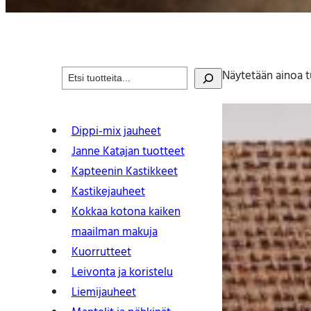
S
Näytetään ainoa t
e
a
r
Dippi-mix jauheet
c
Janne Katajan tuotteet
h
Kapteenin Kastikkeet
Kastike­jauheet
Kokkaa kotona kaiken
maailman makuja
Kuorrutteet
Leivonta ja koristelu
Liemijauheet