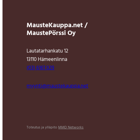
MausteKauppa.net /
MaustePörssi Oy
Lautatarhankatu 12
13110 Hämeenlinna
(03) 6161 929
myynti@maustekauppa.net
Toteutus ja ylläpito
MMD Networks