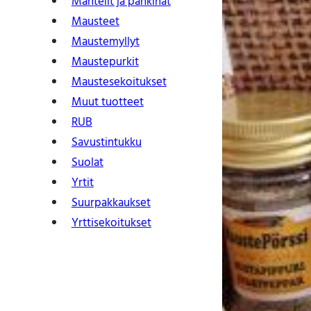
Mantelit ja pähkinät
Mausteet
Maustemyllyt
Maustepurkit
Mauste­sekoitukset
Muut tuotteet
RUB
Savustintukku
Suolat
Yrtit
Suur­pakkaukset
Yrtti­sekoitukset