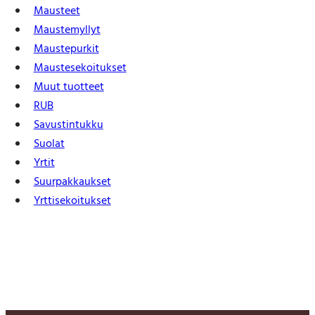
Mausteet
Maustemyllyt
Maustepurkit
Mauste­sekoitukset
Muut tuotteet
RUB
Savustintukku
Suolat
Yrtit
Suur­pakkaukset
Yrtti­sekoitukset