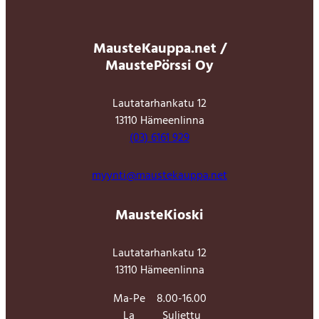
MausteKauppa.net /
MaustePörssi Oy
Lautatarhankatu 12
13110 Hämeenlinna
(03) 6161 929
myynti@maustekauppa.net
MausteKioski
Lautatarhankatu 12
13110 Hämeenlinna
Ma-Pe
8.00-16.00
La
Suljettu