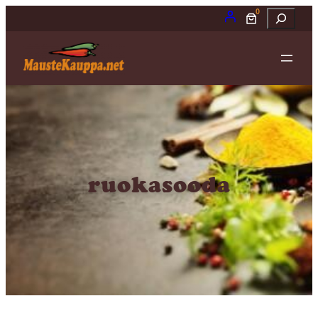
0
Etsi
ruokasooda