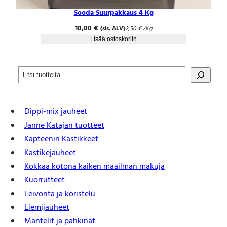
Sooda Suurpakkaus 4 Kg
10,00
€
(sis. ALV)
2,50
€
/Kg
Lisää ostoskoriin
S
e
a
r
Dippi-mix jauheet
c
h
Janne Katajan tuotteet
Kapteenin Kastikkeet
Kastike­jauheet
Kokkaa kotona kaiken maailman makuja
Kuorrutteet
Leivonta ja koristelu
Liemijauheet
Mantelit ja pähkinät