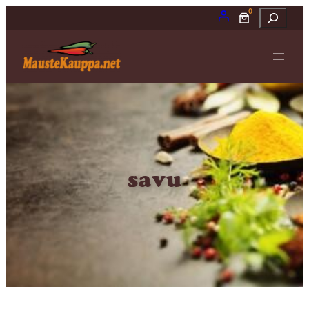
0
Etsi
savu