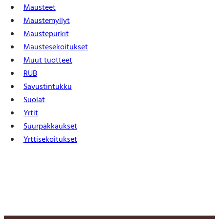
Mausteet
Maustemyllyt
Maustepurkit
Mauste­sekoitukset
Muut tuotteet
RUB
Savustintukku
Suolat
Yrtit
Suur­pakkaukset
Yrtti­sekoitukset