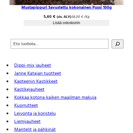
Mustapippuri Savustettu kokonainen Pussi 100g
5,60
€
(sis. ALV)
56,00
€
/Kg
Lisää ostoskoriin
S
e
a
r
Dippi-mix jauheet
c
h
Janne Katajan tuotteet
Kapteenin Kastikkeet
Kastike­jauheet
Kokkaa kotona kaiken maailman makuja
Kuorrutteet
Leivonta ja koristelu
Liemijauheet
Mantelit ja pähkinät