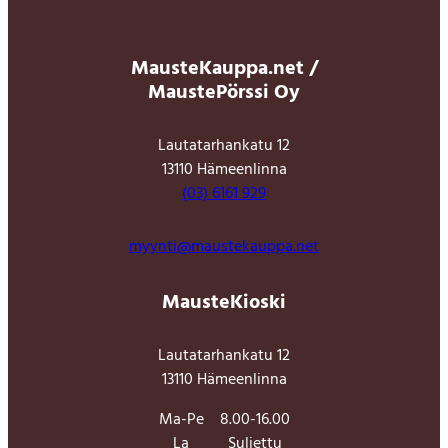
MausteKauppa.net /
MaustePörssi Oy
Lautatarhankatu 12
13110 Hämeenlinna
(03) 6161 929
myynti@maustekauppa.net
MausteKioski
Lautatarhankatu 12
13110 Hämeenlinna
Ma-Pe
8.00-16.00
La
Suljettu