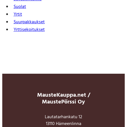
Suolat
Yrtit
Suur­pakkaukset
Yrtti­sekoitukset
MausteKauppa.net /
MaustePörssi Oy
Lautatarhankatu 12
13110 Hämeenlinna