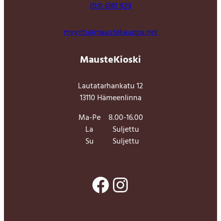
(03) 6161 929
myynti@maustekauppa.net
MausteKioski
Lautatarhankatu 12
13110 Hämeenlinna
Ma-Pe
8.00-16.00
La
Suljettu
Su
Suljettu
Facebook
Instagram