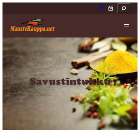
0
Etsi
Savustintukku