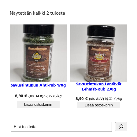
Näytetään kaikki 2 tulosta
Savustintukun Lentävät
Savustintukun Ahti-rub 170g
Lehmät-Rub 230g
8,90
€
(sis. ALV)
52,35
€
/Kg
8,90
€
(sis. ALV)
38,70
€
/Kg
Lisää ostoskoriin
Lisää ostoskoriin
S
e