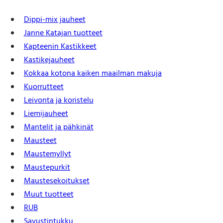
a
r
Dippi-mix jauheet
c
h
Janne Katajan tuotteet
Kapteenin Kastikkeet
Kastike­jauheet
Kokkaa kotona kaiken maailman makuja
Kuorrutteet
Leivonta ja koristelu
Liemijauheet
Mantelit ja pähkinät
Mausteet
Maustemyllyt
Maustepurkit
Mauste­sekoitukset
Muut tuotteet
RUB
Savustintukku