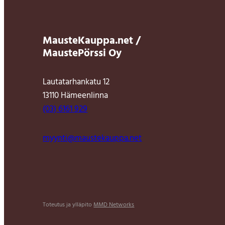
MausteKauppa.net /
MaustePörssi Oy
Lautatarhankatu 12
13110 Hämeenlinna
(03) 6161 929
myynti@maustekauppa.net
Toteutus ja ylläpito
MMD Networks