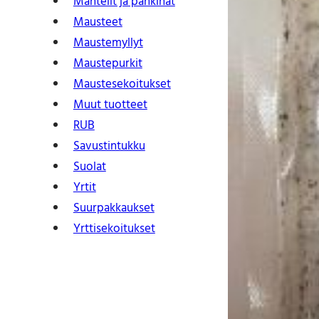
Mantelit ja pähkinät
Mausteet
Maustemyllyt
Maustepurkit
Mauste­sekoitukset
Muut tuotteet
RUB
Savustintukku
Suolat
Yrtit
Suur­pakkaukset
Yrtti­sekoitukset