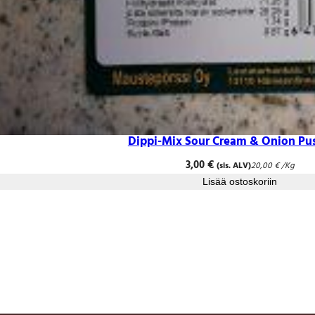
Dippi-Mix Sour Cream & Onion Pus
3,00
€
(sis. ALV)
20,00
€
/Kg
Lisää ostoskoriin