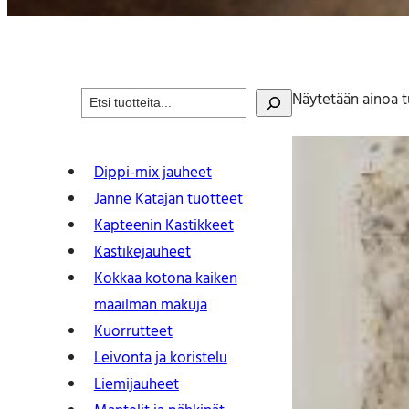
S
Näytetään ainoa t
e
a
r
Dippi-mix jauheet
c
Janne Katajan tuotteet
h
Kapteenin Kastikkeet
Kastike­jauheet
Kokkaa kotona kaiken
maailman makuja
Kuorrutteet
Leivonta ja koristelu
Liemijauheet