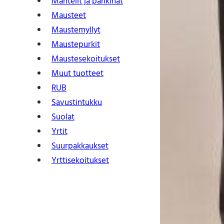
Mantelit ja pähkinät
Mausteet
Maustemyllyt
Maustepurkit
Mauste­sekoitukset
Muut tuotteet
RUB
Savustintukku
Suolat
Yrtit
Suur­pakkaukset
Yrtti­sekoitukset