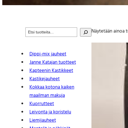
S
Näytetään ainoa t
e
a
r
Dippi-mix jauheet
c
Janne Katajan tuotteet
h
Kapteenin Kastikkeet
Kastike­jauheet
Kokkaa kotona kaiken
maailman makuja
Kuorrutteet
Leivonta ja koristelu
Liemijauheet