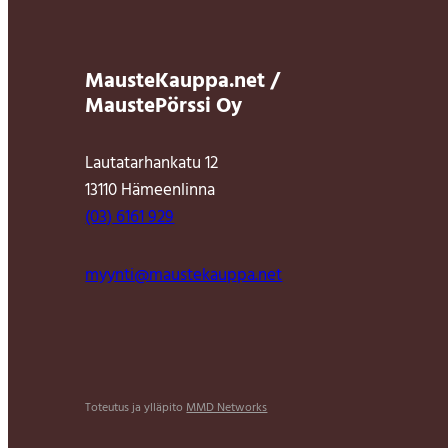
MausteKauppa.net /
MaustePörssi Oy
Lautatarhankatu 12
13110 Hämeenlinna
(03) 6161 929
myynti@maustekauppa.net
Toteutus ja ylläpito
MMD Networks