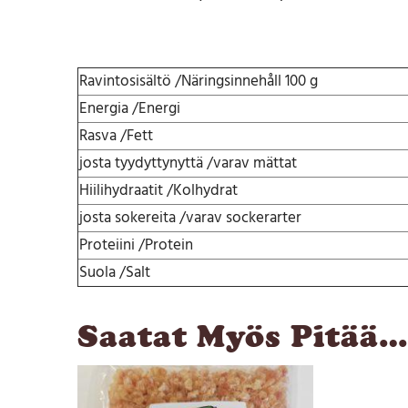
Ravintosisältö /Näringsinnehåll 100 g
Energia /Energi
Rasva /Fett
josta tyydyttynyttä /varav mättat
Hiilihydraatit /Kolhydrat
josta sokereita /varav sockerarter
Proteiini /Protein
Suola /Salt
Saatat Myös Pitää