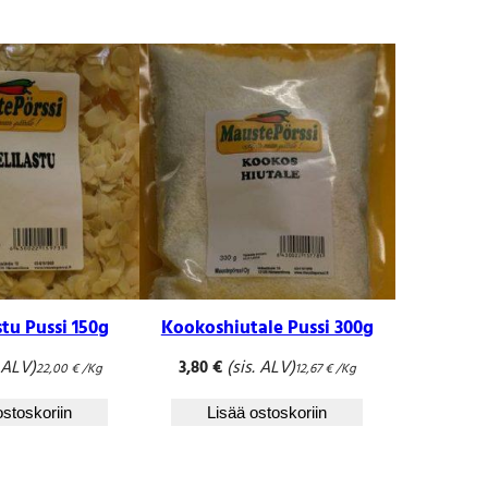
tu Pussi 150g
Kookoshiutale Pussi 300g
. ALV)
(sis. ALV)
3,80
€
22,00
€
/Kg
12,67
€
/Kg
ostoskoriin
Lisää ostoskoriin