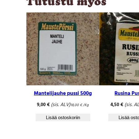
Tutustu myös
Mantelijauhe pussi 500g
Rusina Pu
(sis. ALV)
(sis. A
9,00
€
4,50
€
18,00
€
/Kg
Lisää ostoskoriin
Lisää osto