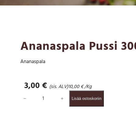
Ananaspala Pussi 30
Ananaspala
3,00
€
(sis. ALV)
10,00
€
/Kg
A
−
+
Lisää ostoskoriin
n
a
n
a
s
p