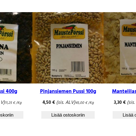
ssi 400g
Pinjansiemen Pussi 100g
Mantelilas
LV)
(sis. ALV)
(sis
4,50
€
3,30
€
11,25
€
/Kg
45,00
€
/Kg
skoriin
Lisää ostoskoriin
Lisää 