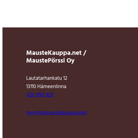
MausteKauppa.net /
MaustePörssi Oy
Lautatarhankatu 12
13110 Hämeenlinna
(03) 6161 929
myynti@maustekauppa.net