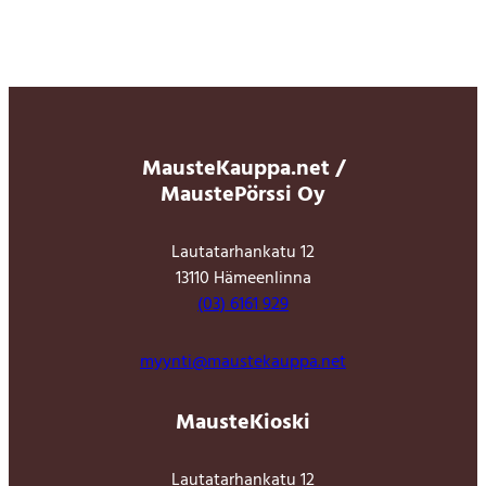
MausteKauppa.net /
MaustePörssi Oy
Lautatarhankatu 12
13110 Hämeenlinna
(03) 6161 929
myynti@maustekauppa.net
MausteKioski
Lautatarhankatu 12