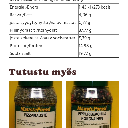
Energia /Energi
1143 kj (273 kcal)
Rasva /Fett
4,06 g
josta tyydyttynyttä /varav mättat
0,77 g
Hiilihydraatit /Kolhydrat
37,77 g
josta sokereita /varav sockerarter
5,79 g
Proteiini /Protein
14,98 g
Suola /Salt
19,72 g
Tutustu myös