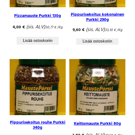
Pippurisekoitus kokonainen
Pizzamauste Purkki 130g
Purkki 290g
(sis. ALV)
4,00
€
30,77
€
/Kg
(sis. ALV)
9,60
€
33,10
€
/Kg
Lisää ostoskoriin
Lisää ostoskoriin
Pippurisekoitus rouhe Purkki
Keittomauste Purkki 80g
340g