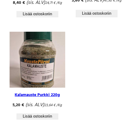
(sis. ALV)
3,80
€
47,50
€
/Kg
(sis. ALV)
8,40
€
24,71
€
/Kg
Lisää ostoskoriin
Lisää ostoskoriin
Kalamauste Purkki 220g
(sis. ALV)
5,20
€
23,64
€
/Kg
Lisää ostoskoriin