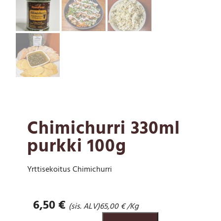
Chimichurri 330ml
purkki 100g
Yrttisekoitus Chimichurri
6,50
€
(sis. ALV)
65,00
€
/Kg
C