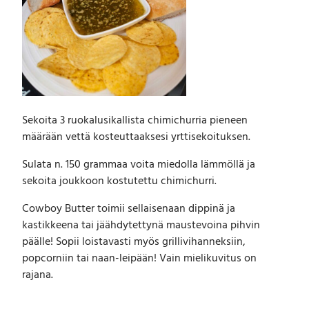
1
0
0
g
m
ä
ä
r
Sekoita 3 ruokalusikallista chimichurria pieneen
ä
määrään vettä kosteuttaaksesi yrttisekoituksen.
Sulata n. 150 grammaa voita miedolla lämmöllä ja
sekoita joukkoon kostutettu chimichurri.
Cowboy Butter toimii sellaisenaan dippinä ja
kastikkeena tai jäähdytettynä maustevoina pihvin
päälle! Sopii loistavasti myös grillivihanneksiin,
popcorniin tai naan-leipään! Vain mielikuvitus on
rajana.