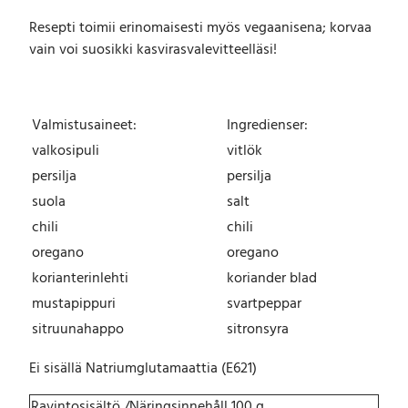
Resepti toimii erinomaisesti myös vegaanisena; korvaa
vain voi suosikki kasvirasvalevitteelläsi!
Valmistusaineet:
Ingredienser:
valkosipuli
vitlök
persilja
persilja
suola
salt
chili
chili
oregano
oregano
korianterinlehti
koriander blad
mustapippuri
svartpeppar
sitruunahappo
sitronsyra
Ei sisällä Natriumglutamaattia (E621)
Ravintosisältö /Näringsinnehåll 100 g