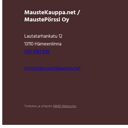
MausteKauppa.net /
MaustePörssi Oy
Lautatarhankatu 12
13110 Hämeenlinna
(03) 6161 929
myynti@maustekauppa.net
Toteutus ja ylläpito
MMD Networks