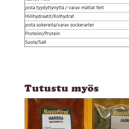
josta tyydyttynyttä / varav mättat fett
Hiilihydraatit/Kolhydrat
josta sokereita/varav sockerarter
Proteiini/Protein
Suola/Salt
Tutustu myös