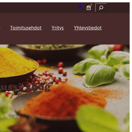
0
Etsi
Toimitusehdot
Yritys
Yhteystiedot
ussi 200g