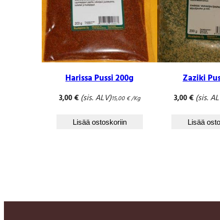
Harissa Pussi 200g
Zaziki Pu
(sis. ALV)
(sis. A
3,00
€
3,00
€
15,00
€
/Kg
Lisää ostoskoriin
Lisää osto