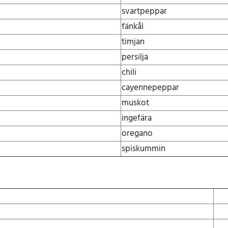
u
svartpeppar
s
p
fänkål
u
timjan
s
persilja
s
i
chili
2
cayennepeppar
0
muskot
0
ingefära
g
m
oregano
ä
spiskummin
ä
r
ä