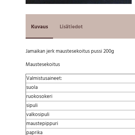
Kuvaus
Lisätiedot
Jamaikan jerk maustesekoitus pussi 200g
Maustesekoitus
Valmistusaineet:
suola
ruokosokeri
sipuli
valkosipuli
maustepippuri
paprika