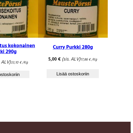
itus kokonainen
Curry Purkki 280g
ki 290g
(sis. ALV)
5,00
€
17,86
€
/Kg
. ALV)
33,10
€
/Kg
Lisää ostoskoriin
ostoskoriin