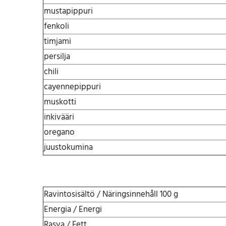
mustapippuri
fenkoli
timjami
persilja
chili
cayennepippuri
muskotti
inkivääri
oregano
juustokumina
Ravintosisältö / Näringsinnehåll 100 g
Energia / Energi
Rasva / Fett