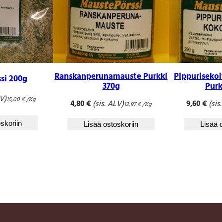
Ranskanperunamauste Purkki
Pippuriseko
ssi 200g
370g
Purk
LV)
15,00
€
/Kg
(sis. ALV)
(sis
4,80
€
9,60
€
12,97
€
/Kg
skoriin
Lisää ostoskoriin
Lisää 