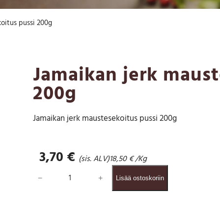
oitus pussi 200g
Jamaikan jerk maust
200g
Jamaikan jerk maustesekoitus pussi 200g
3,70
€
(sis. ALV)
18,50
€
/Kg
J
−
+
Lisää ostoskoriin
a
m
a
i