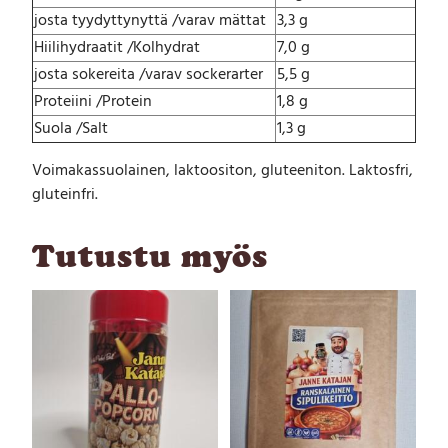
josta tyydyttynyttä /varav mättat
3,3 g
Hiilihydraatit /Kolhydrat
7,0 g
josta sokereita /varav sockerarter
5,5 g
Proteiini /Protein
1,8 g
Suola /Salt
1,3 g
Voimakassuolainen, laktoositon, gluteeniton. Laktosfri,
gluteinfri.
Tutustu myös