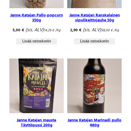
Janne Katajan Pallo-popcorn
Janne Katajan Ranskalainen
350g
sipulikeittojauhe 50g
(sis. ALV)
(sis. ALV)
5,00
€
2,90
€
14,29
€
/Kg
58,00
€
/Kg
Lisää ostoskoriin
Lisää ostoskoriin
Janne Katajan mauste
Janne Katajan Marinadi pullo
Täyttöpussi 200g
480g