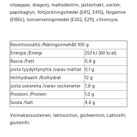
vitpeppar, dragon), maltodextrin, jästextrakt, socker,
paprikagryn, förtjockningsmedel (E412, E415), färgämne
(E160c), konserveringsmedel (E202, E211), citronsyra.
Ravintosisältö /Näringsinnehåll 100 g
Energia /Energi
253 kJ (60 kcal)
Rasva /Fett
0,4 g
josta tyydyttynyttä /varav mättat
0,1 g
Hiilihydraatit /Kolhydrat
12 g
josta sokereita /varav sockerarter
7,8 g
Proteiini /Protein
1,0 g
Suola /Salt
4,6 g
Voimakassuolainen, laktoositon, gluteeniton. Laktosfri,
gluteinfri.