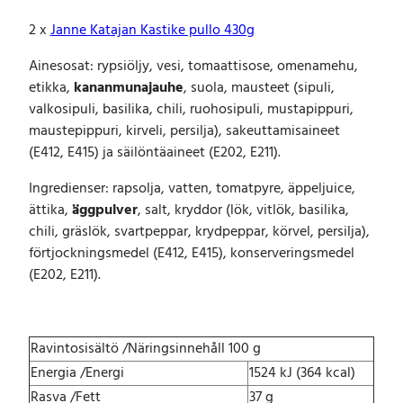
2 x
Janne Katajan Kastike pullo 430g
Ainesosat: rypsiöljy, vesi, tomaattisose, omenamehu,
etikka,
kananmunajauhe
, suola, mausteet (sipuli,
valkosipuli, basilika, chili, ruohosipuli, mustapippuri,
maustepippuri, kirveli, persilja), sakeuttamisaineet
(E412, E415) ja säilöntäaineet (E202, E211).
Ingredienser: rapsolja, vatten, tomatpyre, äppeljuice,
ättika,
äggpulver
, salt, kryddor (lök, vitlök, basilika,
chili, gräslök, svartpeppar, krydpeppar, körvel, persilja),
förtjockningsmedel (E412, E415), konserveringsmedel
(E202, E211).
Ravintosisältö /Näringsinnehåll 100 g
Energia /Energi
1524 kJ (364 kcal)
Rasva /Fett
37 g