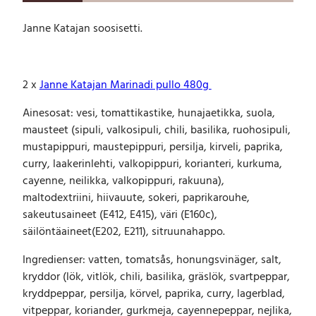
t
a
Janne Katajan soosisetti.
j
a
n
s
2 x
Janne Katajan Marinadi pullo 480g
o
o
Ainesosat: vesi, tomattikastike, hunajaetikka, suola,
s
mausteet (sipuli, valkosipuli, chili, basilika, ruohosipuli,
i
mustapippuri, maustepippuri, persilja, kirveli, paprika,
s
curry, laakerinlehti, valkopippuri, korianteri, kurkuma,
e
t
cayenne, neilikka, valkopippuri, rakuuna),
t
maltodextriini, hiivauute, sokeri, paprikarouhe,
i
sakeutusaineet (E412, E415), väri (E160c),
m
säilöntäaineet(E202, E211), sitruunahappo.
ä
ä
Ingredienser: vatten, tomatsås, honungsvinäger, salt,
r
kryddor (lök, vitlök, chili, basilika, gräslök, svartpeppar,
ä
kryddpeppar, persilja, körvel, paprika, curry, lagerblad,
vitpeppar, koriander, gurkmeja, cayennepeppar, nejlika,