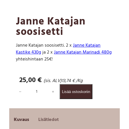
Janne Katajan
soosisetti
Janne Katajan soosisetti. 2 x
Janne Katajan
Kastike 430g
ja 2 x
Janne Katajan Marinadi 480g
yhteishintaan 25€!
25,00
€
(sis. ALV)
13,74
€
/Kg
J
−
+
Lisää ostoskoriin
a
n
n
e
K
Kuvaus
Lisätiedot
a