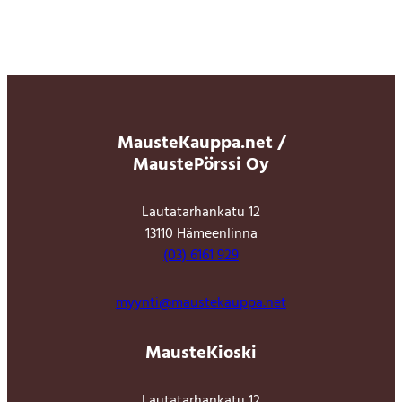
MausteKauppa.net /
MaustePörssi Oy
Lautatarhankatu 12
13110 Hämeenlinna
(03) 6161 929
myynti@maustekauppa.net
MausteKioski
Lautatarhankatu 12