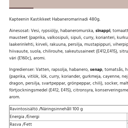
n
i
n
Kapteenin Kastikkeet Habaneromarinadi 480g.
K
a
Ainesosat: Vesi, rypsiöljy, habaneromurska,
sinappi
, tomaat
s
mausteet (paprika, valkosipuli, sipuli, curry, korianteri, kur
t
i
laakerinlehti, kirveli, rakuuna, persilja, mustapippuri, viherpip
k
hiivauute, suola, chilirouhe, sakeutusaineet (E412,E415), sit
k
väri (E160c), aromi.
e
e
Ingredienser: Vatten, rapsolja, habanero,
senap
, tomatsås, 
t
(paprika, vitlök, lök, curry, koriander, gurkmeja, cayenne, nej
H
dragon, persilja, svartpeppar, grönpeppar, chili), socker, malto
a
förtjockningsmedel (E412, E415), citronsyra, konserveringsme
b
arom.
a
n
Ravintosisältö /Näringsinnehåll 100 g
e
r
Energia /Energi
o
Rasva /Fett