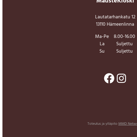
MausteKioski
Lautatarhankatu 12
13110 Hämeenlinna
Ma-Pe
8.00-16.00
La
Suljettu
Su
Suljettu
Facebook
Instagram
Toteutus ja ylläpito
MMD Netwo