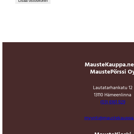
Lisää ostoskoriin
MausteKauppa.ne
MaustePörssi O
Lautatarhankatu 12
13110 Hämeenlinna
(03) 6161 929
myynti@maustekauppa.