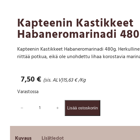
Kapteenin Kastikkeet
Habaneromarinadi 48
Kapteenin Kastikkeet Habaneromarinadi 480g. Herkullinen 
riittää potkua, eikä ole unohdettu lihaa korostavia mar
7,50
€
(sis. ALV)
15,63
€
/Kg
Varastossa
K
−
+
Lisää ostoskoriin
a
p
t
e
e
Kuvaus
Lisätiedot