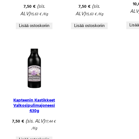
10
(sis.
(sis.
7,50
€
7,50
€
ALV
ALV)
ALV)
15,63
€
/Kg
15,63
€
/Kg
Lisää
Lisää ostoskoriin
Lisää ostoskoriin
Kapteenin Kastikkeet
Valkosipulimajoneesi
430g
(sis. ALV)
7,50
€
17,44
€
/Kg