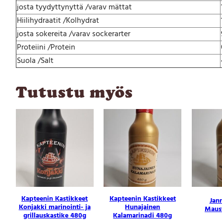
m
josta tyydyttynyttä /varav mättat
a
Hiilihydraatit /Kolhydrat
r
i
josta sokereita /varav sockerarter
n
Proteiini /Protein
a
Suola /Salt
d
i
4
Tutustu myös
8
0
g
m
ä
ä
r
ä
Kapteenin Kastikkeet
Kapteenin Kastikkeet
Jan
Konjakki marinointi- ja
Hunajainen
Maust
grillauskastike 480g
Kalamarinadi 480g