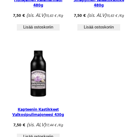
Hunajainen Kalamarinadi
Sinappinen salaattikastike
480g
480g
(sis. ALV)
(sis. ALV)
7,50
€
7,50
€
15,63
€
/Kg
15,63
€
/Kg
Lisää ostoskoriin
Lisää ostoskoriin
Kapteenin Kastikkeet
Valkosipulimajoneesi 430g
(sis. ALV)
7,50
€
17,44
€
/Kg
Lisää ostoskoriin