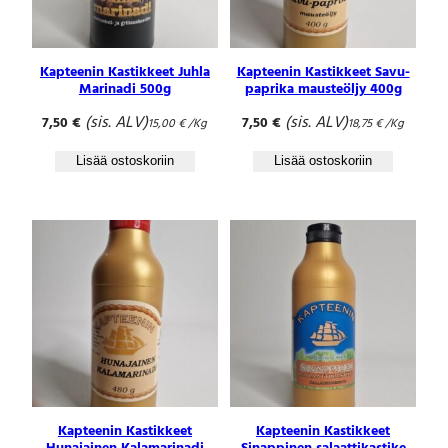
ä
ä
r
ä
Kapteenin Kastikkeet Juhla
Kapteenin Kastikkeet Savu-
Marinadi 500g
paprika mausteöljy 400g
(sis. ALV)
(sis. ALV)
7,50
€
7,50
€
15,00
€
/Kg
18,75
€
/Kg
Lisää ostoskoriin
Lisää ostoskoriin
Kapteenin Kastikkeet
Kapteenin Kastikkeet