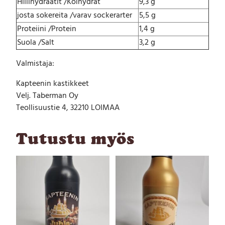
Hiilihydraatit /Kolhydrat
9,3 g
a
josta sokereita /varav sockerarter
5,5 g
g
r
Proteiini /Protein
1,4 g
i
Suola /Salt
3,2 g
l
l
Valmistaja:
a
u
Kapteenin kastikkeet
s
Velj. Taberman Oy
k
Teollisuustie 4, 32210 LOIMAA
a
s
t
Tutustu myös
i
k
e
4
8
0
g
m