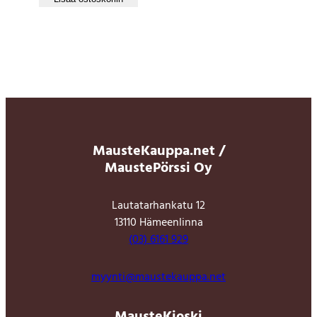
MausteKauppa.net /
MaustePörssi Oy
Lautatarhankatu 12
13110 Hämeenlinna
(03) 6161 929
myynti@maustekauppa.net