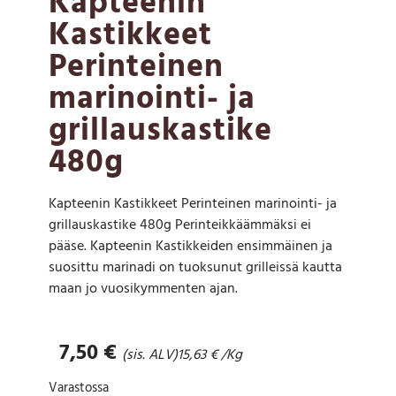
Kapteenin
Kastikkeet
Perinteinen
marinointi- ja
grillauskastike
480g
Kapteenin Kastikkeet Perinteinen marinointi- ja
grillauskastike 480g Perinteikkäämmäksi ei
pääse. Kapteenin Kastikkeiden ensimmäinen ja
suosittu marinadi on tuoksunut grilleissä kautta
maan jo vuosikymmenten ajan.
7,50
€
(sis. ALV)
15,63
€
/Kg
Varastossa