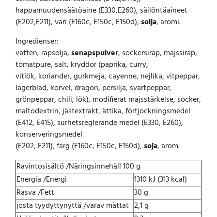
r
happamuudensäätöaine (E330,E260), säilöntäaineet
i
(E202,E211), väri (E160c, E150c, E150d),
soija
, aromi.
n
t
Ingredienser:
e
vatten, rapsolja,
senapspulver
, sockersirap, majssirap,
i
tomatpure, salt, kryddor (paprika, curry,
n
vitlök, koriander, gurkmeja, cayenne, nejlika, vitpeppar,
e
lagerblad, körvel, dragon, persilja, svartpeppar,
n
grönpeppar, chili, lök), modifierat majsstärkelse, socker,
m
maltodextrin, jästextrakt, ättika, förtjockningsmedel
a
r
(E412, E415), surhetsreglerande medel (E330, E260),
i
konserveringsmedel
n
(E202, E211), färg (E160c, E150c, E150d),
soja
, arom.
o
i
Ravintosisältö /Näringsinnehåll 100 g
n
Energia /Energi
1310 kJ (313 kcal)
t
Rasva /Fett
30 g
i
-
josta tyydyttynyttä /varav mättat
2,1 g
j