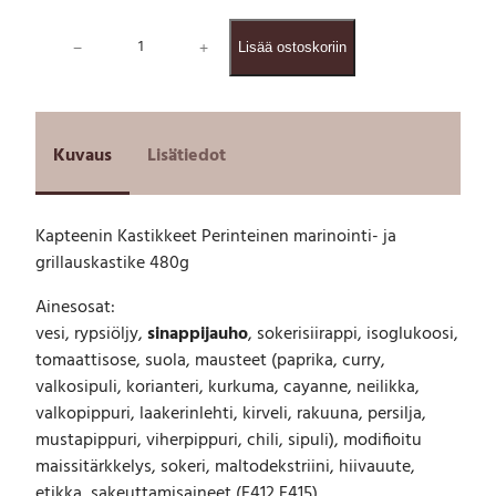
K
−
+
Lisää ostoskoriin
a
p
t
e
e
Kuvaus
Lisätiedot
n
i
n
Kapteenin Kastikkeet Perinteinen marinointi- ja
K
grillauskastike 480g
a
s
Ainesosat:
t
i
vesi, rypsiöljy,
sinappijauho
, sokerisiirappi, isoglukoosi,
k
tomaattisose, suola, mausteet (paprika, curry,
k
valkosipuli, korianteri, kurkuma, cayanne, neilikka,
e
valkopippuri, laakerinlehti, kirveli, rakuuna, persilja,
e
mustapippuri, viherpippuri, chili, sipuli), modifioitu
t
maissitärkkelys, sokeri, maltodekstriini, hiivauute,
P
etikka, sakeuttamisaineet (E412,E415),
e