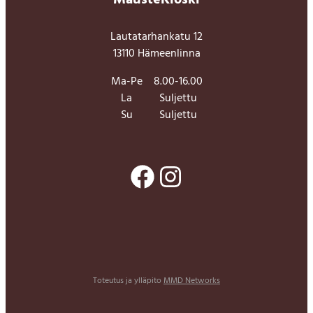
MausteKioski
Lautatarhankatu 12
13110 Hämeenlinna
Ma-Pe
8.00-16.00
La
Suljettu
Su
Suljettu
Facebook
Instagram
Toteutus ja ylläpito
MMD Networks