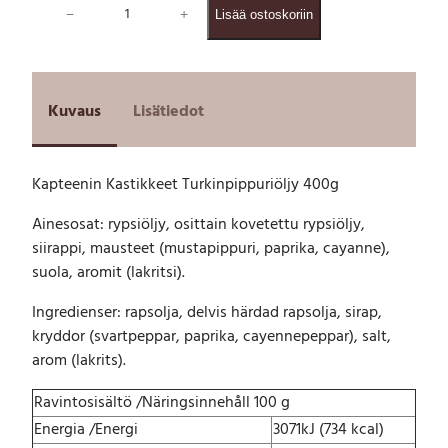
−
+
Lisää ostoskoriin
a
p
t
e
e
Kuvaus
Lisätiedot
n
i
n
Kapteenin Kastikkeet Turkinpippuriöljy 400g
K
a
Ainesosat: rypsiöljy, osittain kovetettu rypsiöljy,
s
siirappi, mausteet (mustapippuri, paprika, cayanne),
t
i
suola, aromit (lakritsi).
k
Ingredienser: rapsolja, delvis härdad rapsolja, sirap,
k
e
kryddor (svartpeppar, paprika, cayennepeppar), salt,
e
arom (lakrits).
t
T
Ravintosisältö /Näringsinnehåll 100 g
u
Energia /Energi
3071kJ (734 kcal)
r