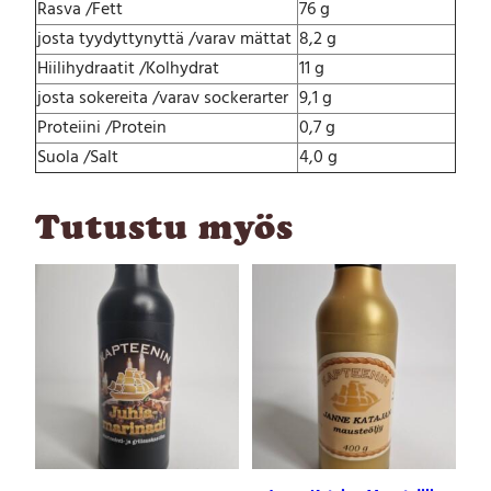
Rasva /Fett
76 g
k
i
josta tyydyttynyttä /varav mättat
8,2 g
n
Hiilihydraatit /Kolhydrat
11 g
p
josta sokereita /varav sockerarter
9,1 g
i
Proteiini /Protein
0,7 g
p
p
Suola /Salt
4,0 g
u
r
Tutustu myös
i
ö
l
j
y
4
0
0
g
m
ä
ä