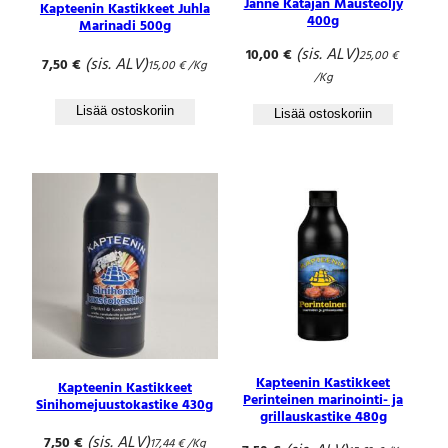
Janne Katajan Mausteöljy
r
Kapteenin Kastikkeet Juhla
400g
ä
Marinadi 500g
(sis. ALV)
10,00
€
25,00
€
(sis. ALV)
7,50
€
15,00
€
/Kg
/Kg
Lisää ostoskoriin
Lisää ostoskoriin
Kapteenin Kastikkeet
Kapteenin Kastikkeet
Perinteinen marinointi- ja
Sinihomejuustokastike 430g
grillauskastike 480g
(sis. ALV)
7,50
€
17,44
€
/Kg