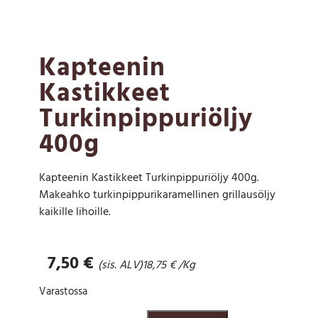
Kapteenin
Kastikkeet
Turkinpippuriöljy
400g
Kapteenin Kastikkeet Turkinpippuriöljy 400g.
Makeahko turkinpippurikaramellinen grillausöljy
kaikille lihoille.
7,50
€
(sis. ALV)
18,75
€
/Kg
Varastossa
K