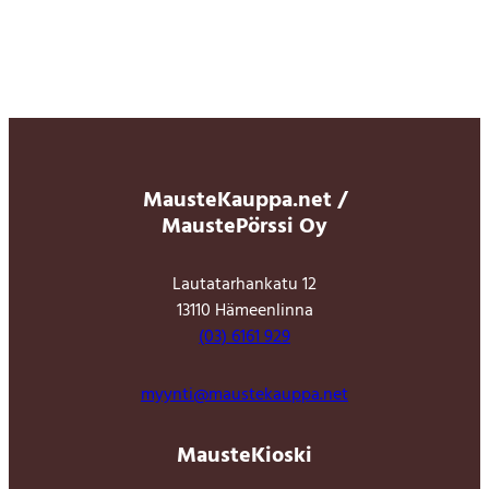
MausteKauppa.net /
MaustePörssi Oy
Lautatarhankatu 12
13110 Hämeenlinna
(03) 6161 929
myynti@maustekauppa.net
MausteKioski