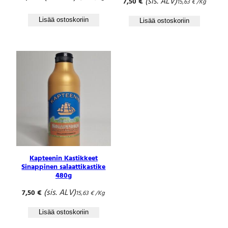
(sis. ALV)
7,50
€
15,63
€
/Kg
Lisää ostoskoriin
Lisää ostoskoriin
Kapteenin Kastikkeet
Sinappinen salaattikastike
480g
(sis. ALV)
7,50
€
15,63
€
/Kg
Lisää ostoskoriin