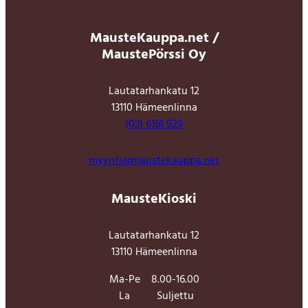
MausteKauppa.net /
MaustePörssi Oy
Lautatarhankatu 12
13110 Hämeenlinna
(03) 6161 929
myynti@maustekauppa.net
MausteKioski
Lautatarhankatu 12
13110 Hämeenlinna
Ma-Pe
8.00-16.00
La
Suljettu