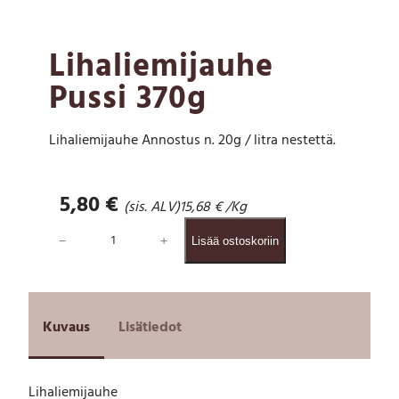
Lihaliemijauhe
Pussi 370g
Lihaliemijauhe Annostus n. 20g / litra nestettä.
5,80
€
(sis. ALV)
15,68
€
/Kg
L
−
+
Lisää ostoskoriin
i
h
a
l
i
Kuvaus
Lisätiedot
e
m
i
Lihaliemijauhe
j