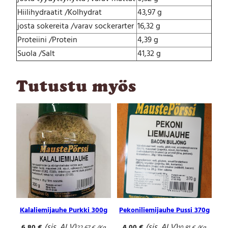
Hiilihydraatit /Kolhydrat
43,97 g
josta sokereita /varav sockerarter
16,32 g
Proteiini /Protein
4,39 g
Suola /Salt
41,32 g
Tutustu myös
Kalaliemijauhe Purkki 300g
Pekoniliemijauhe Pussi 370g
(sis. ALV)
(sis. ALV)
6,80
€
4,00
€