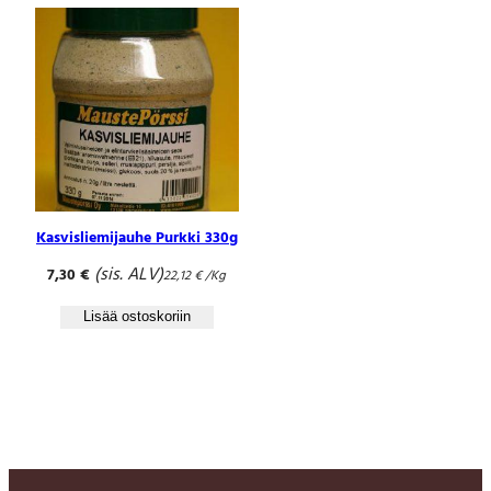
Kasvisliemijauhe Purkki 330g
(sis. ALV)
7,30
€
22,12
€
/Kg
Lisää ostoskoriin