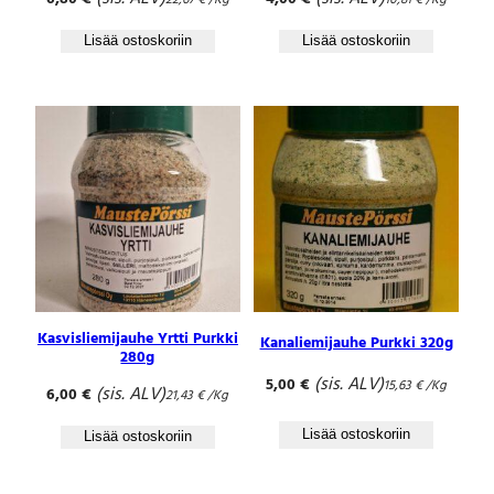
22,67
€
/Kg
10,81
€
/Kg
Lisää ostoskoriin
Lisää ostoskoriin
Kasvisliemijauhe Yrtti Purkki
Kanaliemijauhe Purkki 320g
280g
(sis. ALV)
5,00
€
15,63
€
/Kg
(sis. ALV)
6,00
€
21,43
€
/Kg
Lisää ostoskoriin
Lisää ostoskoriin