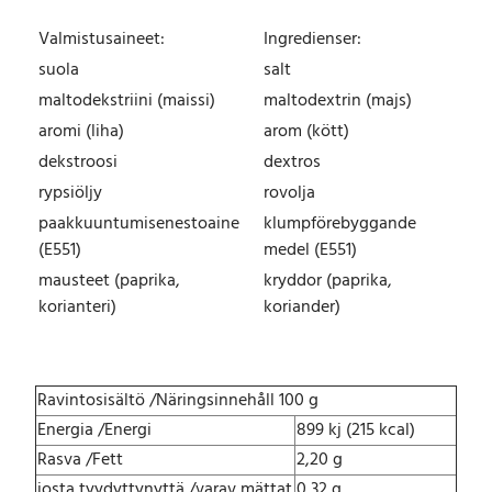
a
Valmistusaineet:
Ingredienser:
u
h
suola
salt
e
maltodekstriini (maissi)
maltodextrin (majs)
P
aromi (liha)
arom (kött)
u
s
dekstroosi
dextros
s
rypsiöljy
rovolja
i
paakkuuntumisenestoaine
klumpförebyggande
3
7
(E551)
medel (E551)
0
mausteet (paprika,
kryddor (paprika,
g
korianteri)
koriander)
m
ä
ä
r
Ravintosisältö /Näringsinnehåll 100 g
ä
Energia /Energi
899 kj (215 kcal)
Rasva /Fett
2,20 g
josta tyydyttynyttä /varav mättat
0,32 g