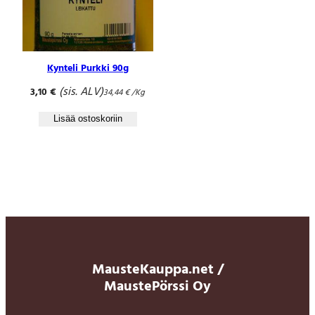
Kynteli Purkki 90g
(sis. ALV)
3,10
€
34,44
€
/Kg
Lisää ostoskoriin
MausteKauppa.net /
MaustePörssi Oy