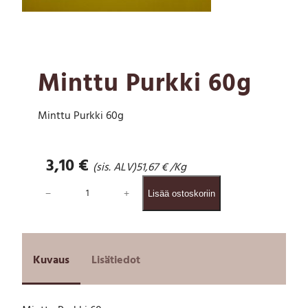
Minttu Purkki 60g
Minttu Purkki 60g
3,10
€
(sis. ALV)
51,67
€
/Kg
M
−
+
Lisää ostoskoriin
i
n
t
t
u
Kuvaus
Lisätiedot
P
u
r