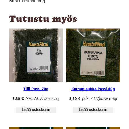
Minttu Purkki 60g
k
k
i
Tutustu myös
6
0
g
m
ä
ä
r
ä
Tilli Pussi 70g
Karhunlaukka Pussi 40g
(sis. ALV)
(sis. ALV)
3,30
€
3,50
€
47,14
€
/Kg
87,50
€
/Kg
Lisää ostoskoriin
Lisää ostoskoriin