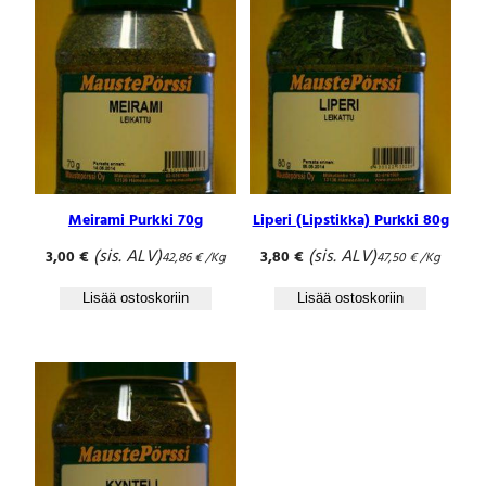
Meirami Purkki 70g
Liperi (Lipstikka) Purkki 80g
(sis. ALV)
(sis. ALV)
3,00
€
3,80
€
42,86
€
/Kg
47,50
€
/Kg
Lisää ostoskoriin
Lisää ostoskoriin