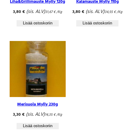
Liha&Grillimauste Mylly 120g
Kalamauste Mylly 110g
(sis. ALV)
(sis. ALV)
3,80
€
3,80
€
31,67
€
/Kg
34,55
€
/Kg
Lisää ostoskoriin
Lisää ostoskoriin
Merisuola Mylly 230g
(sis. ALV)
3,30
€
14,35
€
/Kg
Lisää ostoskoriin