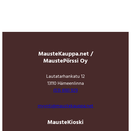
MausteKauppa.net /
MaustePörssi Oy
Lautatarhankatu 12
13110 Hämeenlinna
(03) 6161 929
myynti@maustekauppa.net
MausteKioski