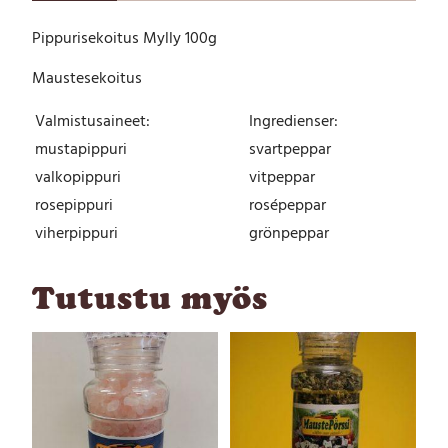
e
Pippurisekoitus Mylly 100g
k
o
Maustesekoitus
i
t
Valmistusaineet:
Ingredienser:
u
s
mustapippuri
svartpeppar
M
valkopippuri
vitpeppar
y
rosepippuri
rosépeppar
l
l
viherpippuri
grönpeppar
y
1
Tutustu myös
0
0
g
m
ä
ä
r
ä