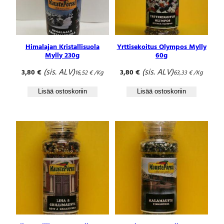
Himalajan Kristallisuola
Yrttisekoitus Olympos Mylly
Mylly 230g
60g
(sis. ALV)
(sis. ALV)
3,80
€
3,80
€
16,52
€
/Kg
63,33
€
/Kg
Lisää ostoskoriin
Lisää ostoskoriin