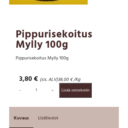
Pippurisekoitus
Mylly 100g
Pippurisekoitus Mylly 100g
3,80
€
(sis. ALV)
38,00
€
/Kg
P
−
+
Lisää ostoskoriin
i
p
p
u
r
Kuvaus
Lisätiedot
i
s