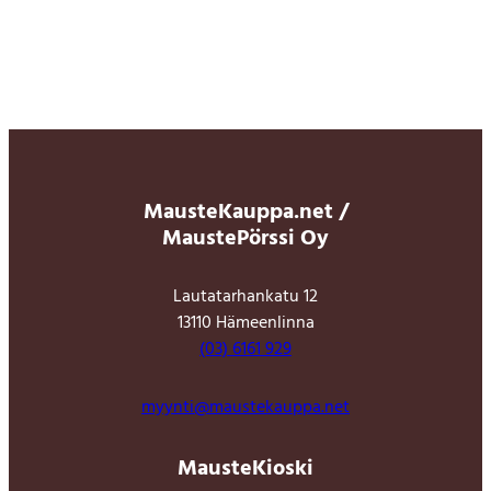
MausteKauppa.net /
MaustePörssi Oy
Lautatarhankatu 12
13110 Hämeenlinna
(03) 6161 929
myynti@maustekauppa.net
MausteKioski