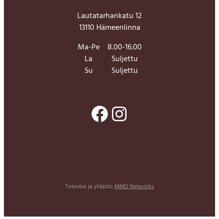
Lautatarhankatu 12
13110 Hämeenlinna
Ma-Pe
8.00-16.00
La
Suljettu
Su
Suljettu
Facebook
Instagram
Toteutus ja ylläpito
MMD Networks