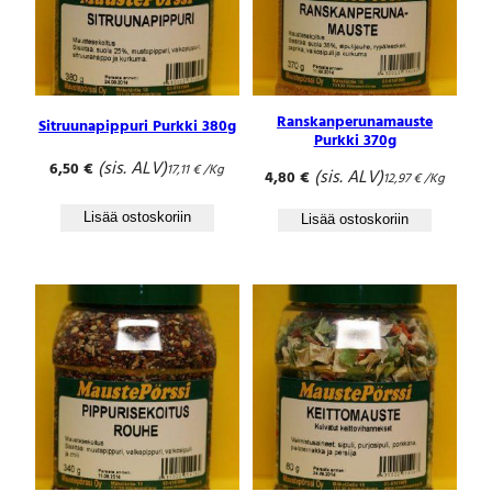
Ranskanperunamauste
Sitruunapippuri Purkki 380g
Purkki 370g
(sis. ALV)
6,50
€
17,11
€
/Kg
(sis. ALV)
4,80
€
12,97
€
/Kg
Lisää ostoskoriin
Lisää ostoskoriin