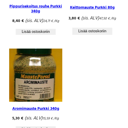
Pippurisekoitus rouhe Purkki
Keittomauste Purkki 80g
340g
(sis. ALV)
3,80
€
47,50
€
/Kg
(sis. ALV)
8,40
€
24,71
€
/Kg
Lisää ostoskoriin
Lisää ostoskoriin
Aromimauste Purkki 340g
(sis. ALV)
5,30
€
15,59
€
/Kg