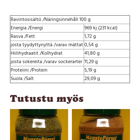
Ravintosisältö /Näringsinnehåll 100 g
Energia /Energi
969 kj (231 kcal)
Rasva /Fett
1,72 g
josta tyydyttynyttä /varav mättat
0,54 g
Hiilihydraatit /Kolhydrat
41,80 g
josta sokereita /varav sockerarter
11,29 g
Proteiini /Protein
5,19 g
Suola /Salt
29,09 g
Tutustu myös