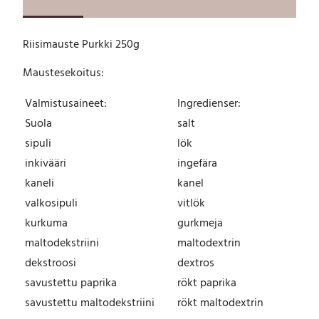
a
u
s
Riisimauste Purkki 250g
t
e
Maustesekoitus:
P
u
Valmistusaineet:
Ingredienser:
r
k
Suola
salt
k
sipuli
lök
i
inkivääri
ingefära
2
5
kaneli
kanel
0
valkosipuli
vitlök
g
kurkuma
gurkmeja
m
ä
maltodekstriini
maltodextrin
ä
dekstroosi
dextros
r
savustettu paprika
rökt paprika
ä
savustettu maltodekstriini
rökt maltodextrin