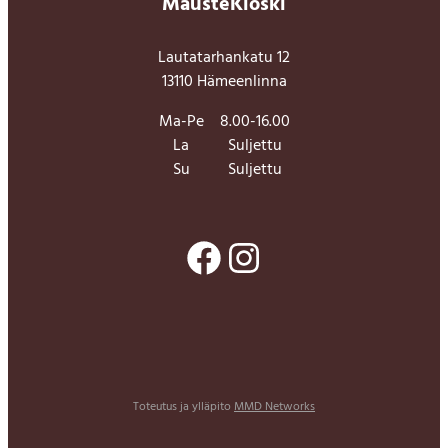
MausteKioski
Lautatarhankatu 12
13110 Hämeenlinna
Ma-Pe
8.00-16.00
La
Suljettu
Su
Suljettu
Facebook
Instagram
Toteutus ja ylläpito
MMD Networks