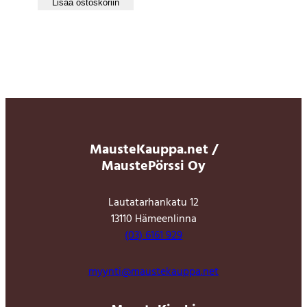
Lisää ostoskoriin
MausteKauppa.net /
MaustePörssi Oy
Lautatarhankatu 12
13110 Hämeenlinna
(03) 6161 929
myynti@maustekauppa.net