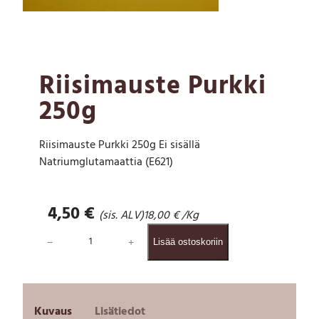
Riisimauste Purkki
250g
Riisimauste Purkki 250g Ei sisällä
Natriumglutamaattia (E621)
4,50
€
(sis. ALV)
18,00
€
/Kg
R
−
+
Lisää ostoskoriin
i
i
s
i
m
Kuvaus
Lisätiedot