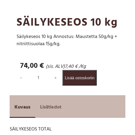
SÄILYKESEOS 10 kg
Säilykeseos 10 kg Annostus: Maustetta 50g/kg +
nitriittisuolaa 15g/kg.
74,00
€
(sis. ALV)
7,40
€
/Kg
S
−
+
Lisää ostoskoriin
Ä
I
L
Y
K
Kuvaus
Lisätiedot
E
S
E
SÄILYKESEOS TOTAL
O