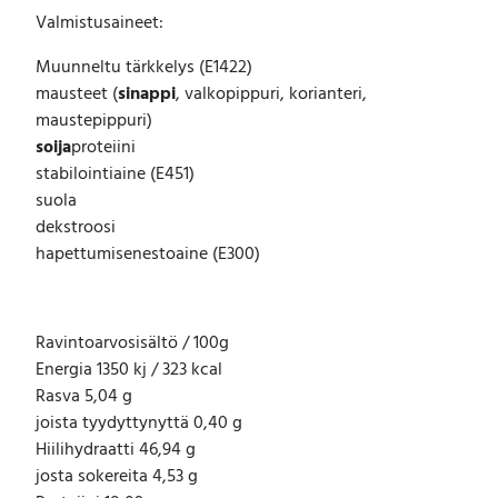
S
Valmistusaineet:
1
0
Muunneltu tärkkelys (E1422)
k
mausteet (
sinappi
, valkopippuri, korianteri,
g
maustepippuri)
m
ä
soija
proteiini
ä
stabilointiaine (E451)
r
suola
ä
dekstroosi
hapettumisenestoaine (E300)
Ravintoarvosisältö / 100g
Energia 1350 kj / 323 kcal
Rasva 5,04 g
joista tyydyttynyttä 0,40 g
Hiilihydraatti 46,94 g
josta sokereita 4,53 g