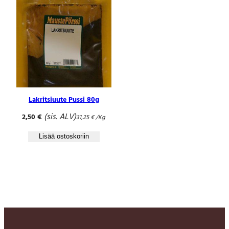
Lakritsiuute Pussi 80g
(sis. ALV)
2,50
€
31,25
€
/Kg
Lisää ostoskoriin