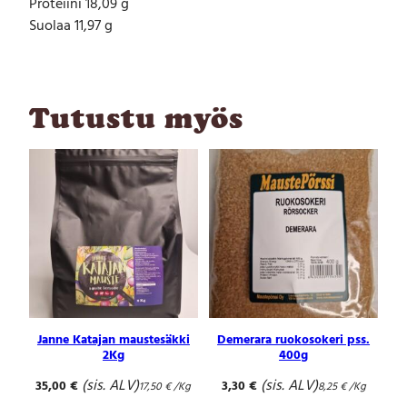
Proteiini 18,09 g
Suolaa 11,97 g
Tutustu myös
Janne Katajan maustesäkki
Demerara ruokosokeri pss.
2Kg
400g
(sis. ALV)
(sis. ALV)
35,00
€
3,30
€
17,50
€
/Kg
8,25
€
/Kg