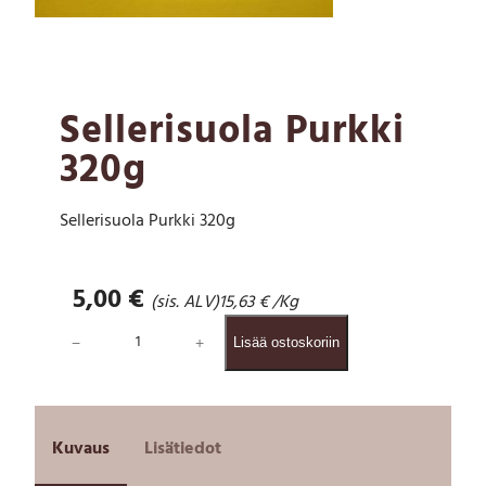
Sellerisuola Purkki
320g
Sellerisuola Purkki 320g
5,00
€
(sis. ALV)
15,63
€
/Kg
S
−
+
Lisää ostoskoriin
e
l
l
e
r
Kuvaus
Lisätiedot
i
s