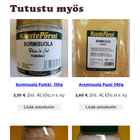
Tutustu myös
Sormisuola Purkki. 130g
Aromisuola Pussi 340g
(sis. ALV)
(sis. ALV)
5,50
€
3,60
€
42,31
€
/Kg
10,59
€
/Kg
Lisää ostoskoriin
Lisää ostoskoriin