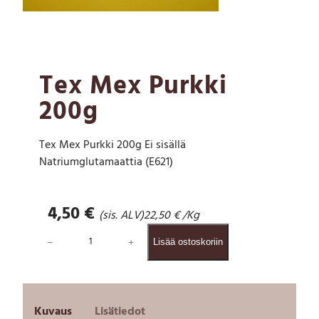
Tex Mex Purkki
200g
Tex Mex Purkki 200g Ei sisällä
Natriumglutamaattia (E621)
4,50
€
(sis. ALV)
22,50
€
/Kg
T
−
+
Lisää ostoskoriin
e
x
M
e
x
Kuvaus
Lisätiedot