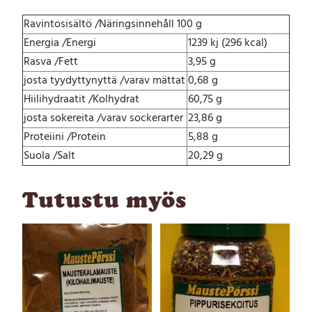
Ravintosisältö /Näringsinnehåll 100 g
Energia /Energi
1239 kj (296 kcal)
Rasva /Fett
3,95 g
josta tyydyttynyttä /varav mättat
0,68 g
Hiilihydraatit /Kolhydrat
60,75 g
josta sokereita /varav sockerarter
23,86 g
Proteiini /Protein
5,88 g
Suola /Salt
20,29 g
Tutustu myös