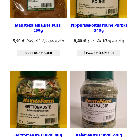
Maustekalamauste Pussi
Pippurisekoitus rouhe Purkki
250g
340g
(sis. ALV)
(sis. ALV)
5,90
€
8,40
€
23,60
€
/Kg
24,71
€
/Kg
Lisää ostoskoriin
Lisää ostoskoriin
Keittomauste Purkki 80g
Kalamauste Purkki 220g