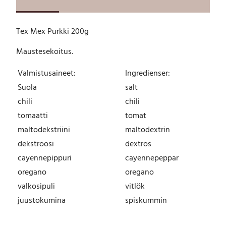
P
u
r
Tex Mex Purkki 200g
k
k
Maustesekoitus.
i
2
Valmistusaineet:
Ingredienser:
0
0
Suola
salt
g
chili
chili
m
tomaatti
tomat
ä
ä
maltodekstriini
maltodextrin
r
dekstroosi
dextros
ä
cayennepippuri
cayennepeppar
oregano
oregano
valkosipuli
vitlök
juustokumina
spiskummin