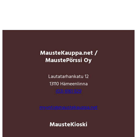
MausteKauppa.net /
MaustePörssi Oy
Lautatarhankatu 12
13110 Hämeenlinna
(03) 6161 929
myynti@maustekauppa.net
MausteKioski