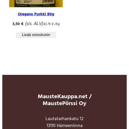
Oregano Purkki 80g
(sis. ALV)
3,50
€
43,75
€
/Kg
Lisää ostoskoriin
MausteKauppa.net /
MaustePörssi Oy
Lautatarhankatu 12
13110 Hämeenlinna