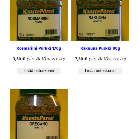
Rosmariini Purkki 170g
Rakuuna Purkki 80g
(sis. ALV)
(sis. ALV)
3,50
€
7,30
€
20,59
€
/Kg
91,25
€
/Kg
Lisää ostoskoriin
Lisää ostoskoriin