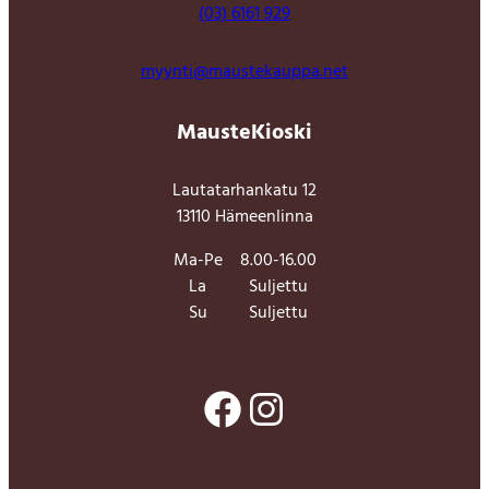
(03) 6161 929
myynti@maustekauppa.net
MausteKioski
Lautatarhankatu 12
13110 Hämeenlinna
Ma-Pe
8.00-16.00
La
Suljettu
Su
Suljettu
Facebook
Instagram