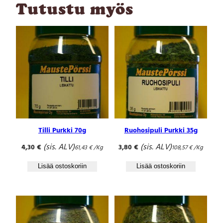
0
Tutustu myös
g
m
ä
ä
r
ä
Tilli Purkki 70g
Ruohosipuli Purkki 35g
(sis. ALV)
(sis. ALV)
4,30
€
3,80
€
61,43
€
/Kg
108,57
€
/Kg
Lisää ostoskoriin
Lisää ostoskoriin