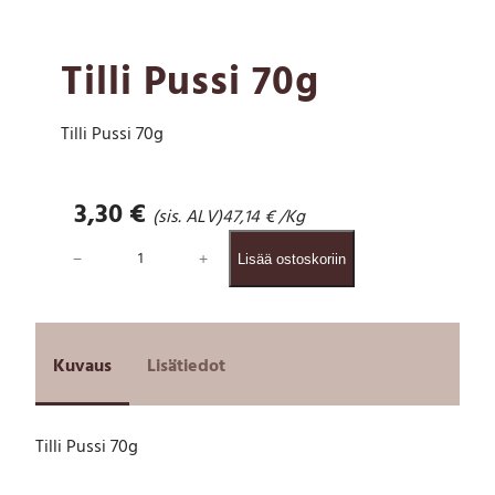
Tilli Pussi 70g
Tilli Pussi 70g
3,30
€
(sis. ALV)
47,14
€
/Kg
T
−
+
Lisää ostoskoriin
i
l
l
i
P
Kuvaus
Lisätiedot
u
s
s
Tilli Pussi 70g
i
7