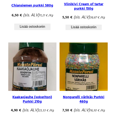
Viinikivi Cream of tartar
Chiansiemen purkki 580g
purkki 150g
(sis. ALV)
6,50
€
11,21
€
/Kg
(sis. ALV)
5,50
€
36,67
€
/Kg
Lisää ostoskoriin
Lisää ostoskoriin
Kaakaojauhe (sokeriton)
Nonparelli värikäs Purkki
Purkki 210g
460g
(sis. ALV)
(sis. ALV)
4,90
€
7,50
€
23,33
€
/Kg
16,30
€
/Kg