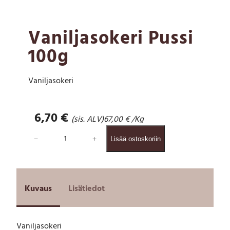
Vaniljasokeri Pussi
100g
Vaniljasokeri
6,70
€
(sis. ALV)
67,00
€
/Kg
V
−
+
Lisää ostoskoriin
a
n
i
l
j
Kuvaus
Lisätiedot
a
s
o
Vaniljasokeri
k