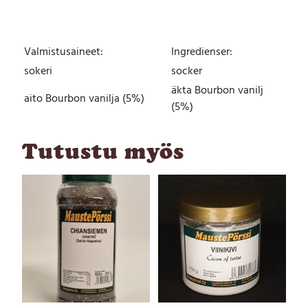
e
r
i
Valmistusaineet:
Ingredienser:
P
u
sokeri
socker
s
äkta Bourbon vanilj
s
aito Bourbon vanilja (5%)
(5%)
i
1
0
Tutustu myös
0
g
m
ä
ä
r
ä