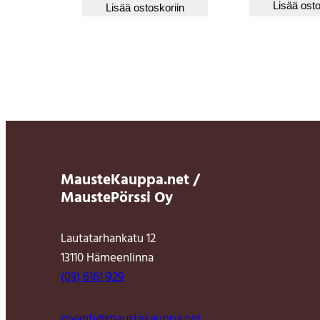
Lisää osto
Lisää ostoskoriin
MausteKauppa.net /
MaustePörssi Oy
Lautatarhankatu 12
13110 Hämeenlinna
(03) 6161 929
myynti@maustekauppa.net