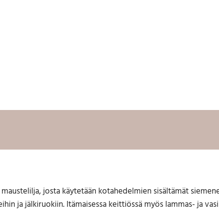
m
u
m
m
a
k
o
k
o
n
a
i
n
e
n
P
u
 maustelilja, josta käytetään kotahedelmien sisältämät siem
r
hin ja jälkiruokiin. Itämaisessa keittiössä myös lammas- ja vasik
k