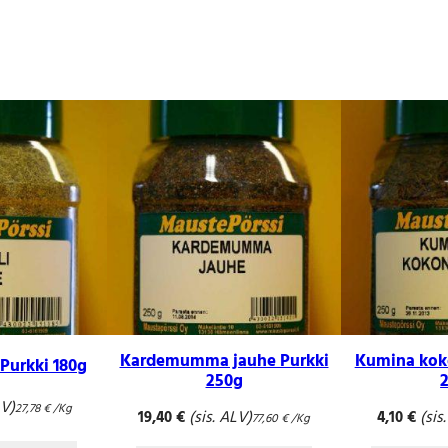
k
i
3
4
0
g
m
ä
ä
r
ä
Kardemumma jauhe Purkki
Kumina kok
 Purkki 180g
250g
LV)
27,78
€
/Kg
(sis. ALV)
(sis
19,40
€
4,10
€
77,60
€
/Kg