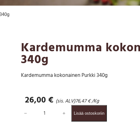
 340g
Kardemumma kokona
340g
Kardemumma kokonainen Purkki 340g
26,00
€
(sis. ALV)
76,47
€
/Kg
K
−
+
Lisää ostoskoriin
a
r
d
e