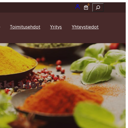
0
Etsi
Toimitusehdot
Yritys
Yhteystiedot
ki 340g