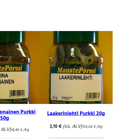
onainen Purkki
Laakerinlehti Purkki 20g
250g
(sis. ALV)
3,10
€
155,00
€
/Kg
. ALV)
16,40
€
/Kg