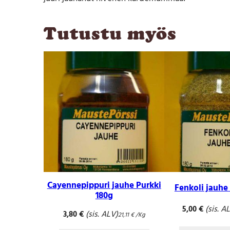
Tutustu myös
Cayennepippuri jauhe Purkki
Fenkoli jauhe
180g
(sis. A
5,00
€
(sis. ALV)
3,80
€
21,11
€
/Kg