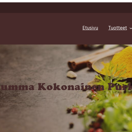
Etusivu
Tuotteet
umma Kokonainen Purk