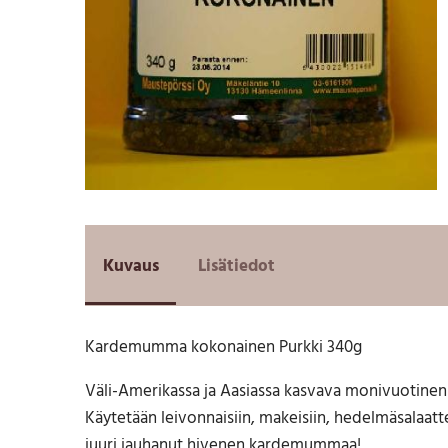
Kuvaus
Lisätiedot
Kardemumma kokonainen Purkki 340g
Väli-Amerikassa ja Aasiassa kasvava monivuotinen
Käytetään leivonnaisiin, makeisiin, hedelmäsalaattei
juuri jauhanut hivenen kardemummaa!