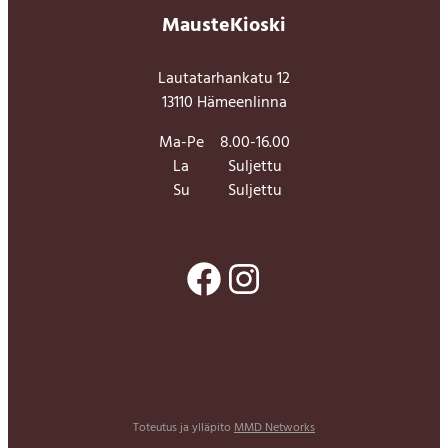
MausteKioski
Lautatarhankatu 12
13110 Hämeenlinna
Ma-Pe
8.00-16.00
La
Suljettu
Su
Suljettu
Facebook
Instagram
Toteutus ja ylläpito
MMD Networks