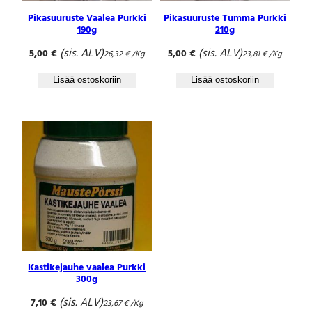
Pikasuuruste Vaalea Purkki
Pikasuuruste Tumma Purkki
190g
210g
(sis. ALV)
(sis. ALV)
5,00
€
5,00
€
26,32
€
/Kg
23,81
€
/Kg
Lisää ostoskoriin
Lisää ostoskoriin
Kastikejauhe vaalea Purkki
300g
(sis. ALV)
7,10
€
23,67
€
/Kg