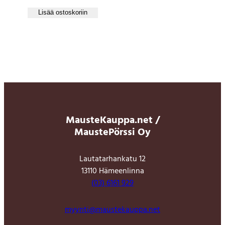
Lisää ostoskoriin
MausteKauppa.net /
MaustePörssi Oy
Lautatarhankatu 12
13110 Hämeenlinna
(03) 6161 929
myynti@maustekauppa.net