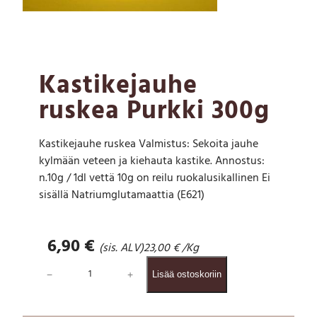
Kastikejauhe
ruskea Purkki 300g
Kastikejauhe ruskea Valmistus: Sekoita jauhe
kylmään veteen ja kiehauta kastike. Annostus:
n.10g / 1dl vettä 10g on reilu ruokalusikallinen Ei
sisällä Natriumglutamaattia (E621)
6,90
€
(sis. ALV)
23,00
€
/Kg
K
−
+
Lisää ostoskoriin
a
s
t