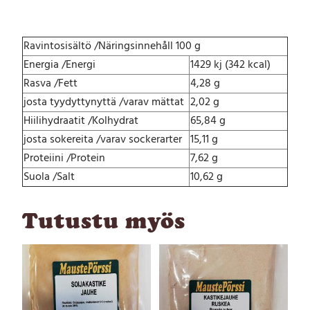
0
0
g
m
Ravintosisältö /Näringsinnehåll 100 g
ä
Energia /Energi
1429 kj (342 kcal)
ä
Rasva /Fett
4,28 g
r
josta tyydyttynyttä /varav mättat
2,02 g
ä
Hiilihydraatit /Kolhydrat
65,84 g
josta sokereita /varav sockerarter
15,11 g
Proteiini /Protein
7,62 g
Suola /Salt
10,62 g
Tutustu myös