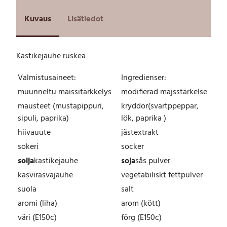
i
k
Kuvaus
Lisätiedot
e
j
a
Kastikejauhe ruskea
u
h
Valmistusaineet:
Ingredienser:
e
r
muunneltu maissitärkkelys
modifierad majsstärkelse
u
mausteet (mustapippuri,
kryddor(svartppeppar,
s
sipuli, paprika)
lök, paprika )
k
e
hiivauute
jästextrakt
a
sokeri
socker
P
soija
kastikejauhe
soja
sås pulver
u
r
kasvirasvajauhe
vegetabiliskt fettpulver
k
suola
salt
k
aromi (liha)
arom (kött)
i
3
väri (E150c)
förg (E150c)