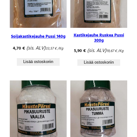
Kastikejauhe Ruskea Pussi
Soijakastikejauhe Pussi 140g
300g
(sis. ALV)
4,70
€
33,57
€
/Kg
(sis. ALV)
5,90
€
19,67
€
/Kg
Lisää ostoskoriin
Lisää ostoskoriin