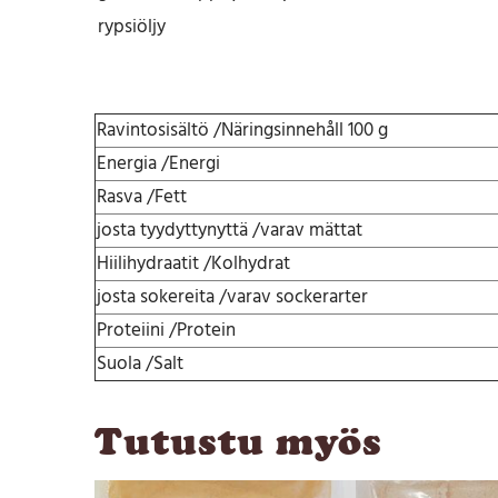
rypsiöljy
Ravintosisältö /Näringsinnehåll 100 g
Energia /Energi
Rasva /Fett
josta tyydyttynyttä /varav mättat
Hiilihydraatit /Kolhydrat
josta sokereita /varav sockerarter
Proteiini /Protein
Suola /Salt
Tutustu myös