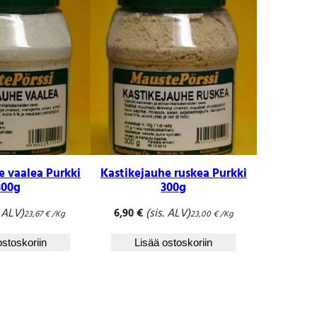
e vaalea Purkki
Kastikejauhe ruskea Purkki
300g
300g
. ALV)
(sis. ALV)
6,90
€
23,67
€
/Kg
23,00
€
/Kg
ostoskoriin
Lisää ostoskoriin