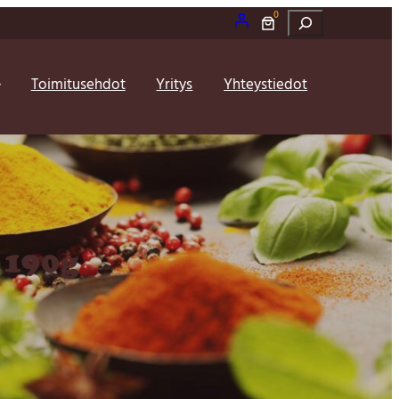
0
Etsi
Toimitusehdot
Yritys
Yhteystiedot
 190g