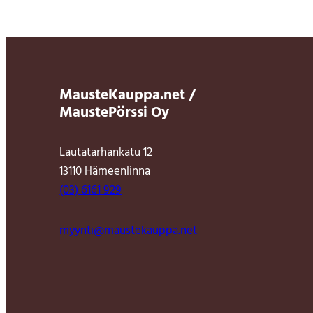
MausteKauppa.net /
MaustePörssi Oy
Lautatarhankatu 12
13110 Hämeenlinna
(03) 6161 929
myynti@maustekauppa.net