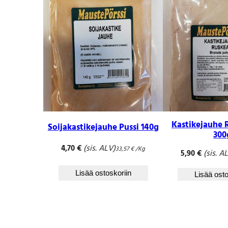
Kastikejauhe 
Soijakastikejauhe Pussi 140g
300
(sis. ALV)
4,70
€
33,57
€
/Kg
(sis. A
5,90
€
Lisää ostoskoriin
Lisää osto