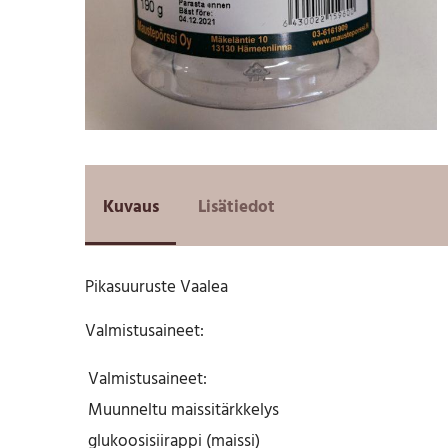
Kuvaus
Lisätiedot
Pikasuuruste Vaalea
Valmistusaineet:
Valmistusaineet:
Muunneltu maissitärkkelys
glukoosisiirappi (maissi)