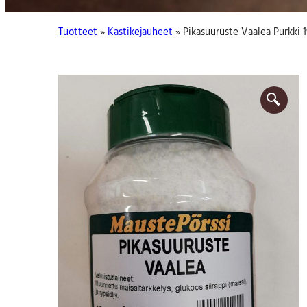
:
Tuotteet
»
Kastike­jauheet
» Pikasuuruste Vaalea Purkki 