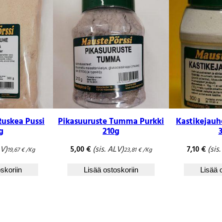
Ruskea Pussi
Pikasuuruste Tumma Purkki
Kastikejauh
g
210g
LV)
(sis. ALV)
(sis
5,00
€
7,10
€
19,67
€
/Kg
23,81
€
/Kg
skoriin
Lisää ostoskoriin
Lisää 