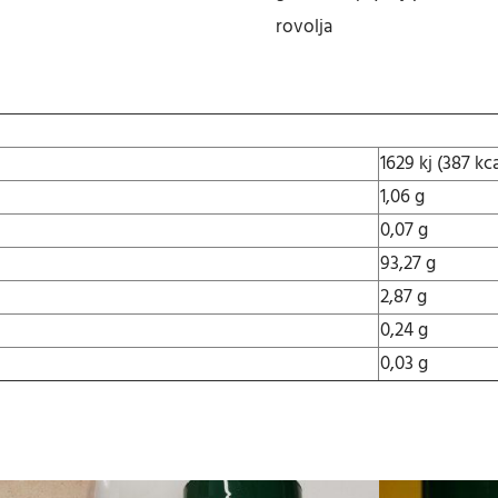
1
rovolja
9
0
g
m
ä
1629 kj (387 kca
ä
1,06 g
r
ä
0,07 g
93,27 g
2,87 g
0,24 g
0,03 g