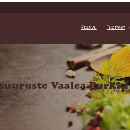
Etusivu
Tuotteet
suuruste Vaalea Purkki