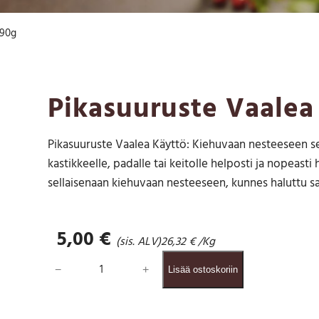
190g
Pikasuuruste Vaalea
Pikasuuruste Vaalea Käyttö: Kiehuvaan nesteeseen se
kastikkeelle, padalle tai keitolle helposti ja nopeasti
sellaisenaan kiehuvaan nesteeseen, kunnes haluttu s
5,00
€
(sis. ALV)
26,32
€
/Kg
P
−
+
Lisää ostoskoriin
i
k
a