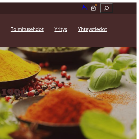
0
Etsi
Toimitusehdot
Yritys
Yhteystiedot
 190g