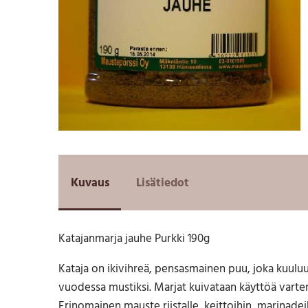
Kuvaus
Lisätiedot
Katajanmarja jauhe Purkki 190g
Kataja on ikivihreä, pensasmainen puu, joka kuulu
vuodessa mustiksi. Marjat kuivataan käyttöä varte
Erinomainen mauste riistalle, keittoihin, marinadeihi