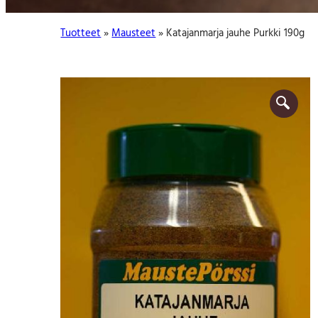
:
Tuotteet
»
Mausteet
» Katajanmarja jauhe Purkki 190g