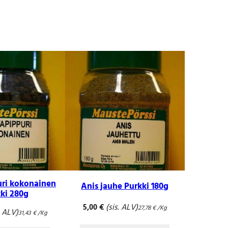
ri kokonainen
Anis jauhe Purkki 180g
ki 280g
(sis. ALV)
5,00
€
27,78
€
/Kg
. ALV)
31,43
€
/Kg