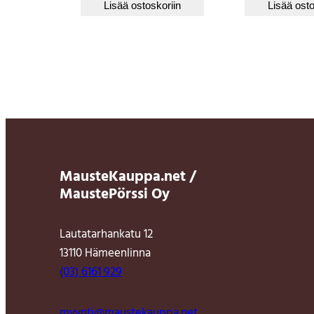
Lisää ostoskoriin
Lisää osto
MausteKauppa.net /
MaustePörssi Oy
Lautatarhankatu 12
13110 Hämeenlinna
(03) 6161 929
myynti@maustekauppa.net