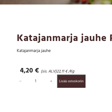
Katajanmarja jauhe 
Katajanmarja jauhe
4,20
€
(sis. ALV)
22,11
€
/Kg
K
−
+
Lisää ostoskoriin
a
t
a
j
a
n