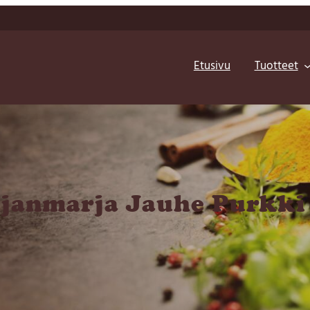
Etusivu
Tuotteet
janmarja Jauhe Purkki