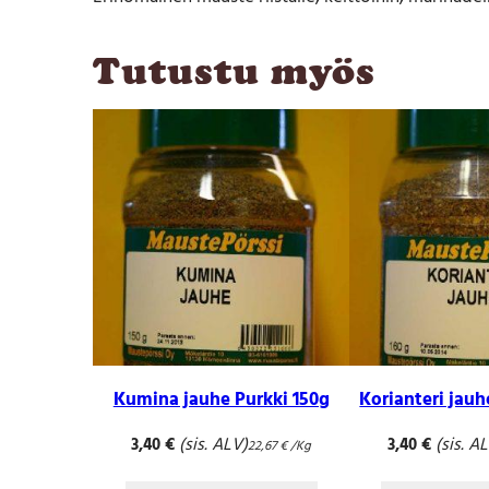
Tutustu myös
Kumina jauhe Purkki 150g
Korianteri jauh
(sis. ALV)
(sis. A
3,40
€
3,40
€
22,67
€
/Kg