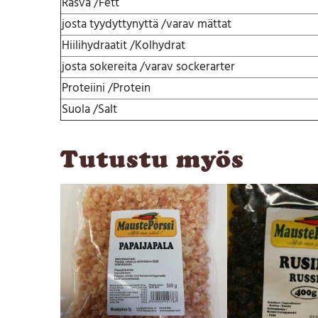
Rasva /Fett
josta tyydyttynyttä /varav mättat
Hiilihydraatit /Kolhydrat
josta sokereita /varav sockerarter
Proteiini /Protein
Suola /Salt
Tutustu myös