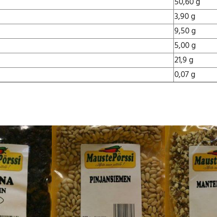
50,60 g
r
3,90 g
ä
9,50 g
5,00 g
21,9 g
0,07 g