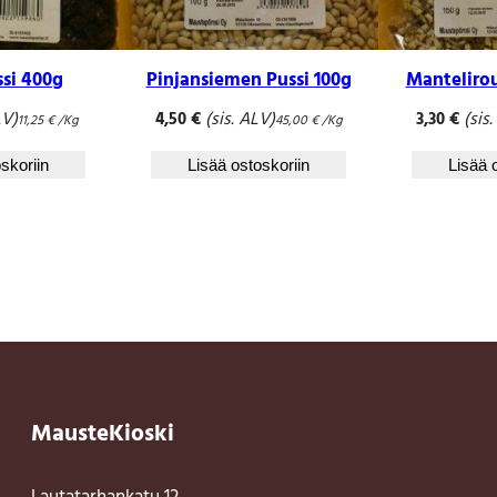
ssi 400g
Pinjansiemen Pussi 100g
Mantelirou
LV)
(sis. ALV)
(sis
4,50
€
3,30
€
11,25
€
/Kg
45,00
€
/Kg
skoriin
Lisää ostoskoriin
Lisää 
MausteKioski