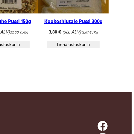
he Pussi 150g
Kookoshiutale Pussi 300g
. ALV)
(sis. ALV)
3,80
€
22,00
€
/Kg
12,67
€
/Kg
ostoskoriin
Lisää ostoskoriin
Facebook