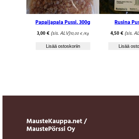
Papaijapala Pussi. 300g
Rusina Pu
(sis. ALV)
(sis. A
3,00
€
4,50
€
10,00
€
/Kg
Lisää ostoskoriin
Lisää osto
MausteKauppa.net /
MaustePörssi Oy