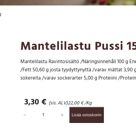
g
Mantelilastu Pussi 1
Mantelilastu Ravintosisältö /Näringsinnehåll 100 g Ene
/Fett 50,60 g josta tyydyttynyttä /varav mättat 3,90 g
sokereita /varav sockerarter 5,00 g Proteiini /Protein 
3,30
€
(sis. ALV)
22,00
€
/Kg
M
−
+
Lisää ostoskoriin
a
n
t