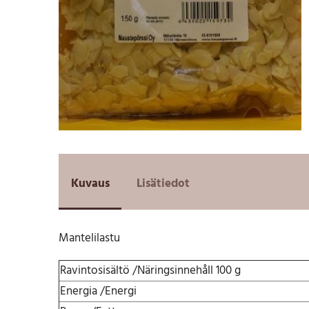
Kuvaus
Lisätiedot
Mantelilastu
Ravintosisältö /Näringsinnehåll 100 g
Energia /Energi