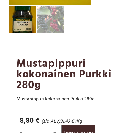
Mustapippuri
kokonainen Purkki
280g
Mustapippuri kokonainen Purkki 280g
8,80
€
(sis. ALV)
31,43
€
/Kg
M
−
+
Lisää ostoskoriin