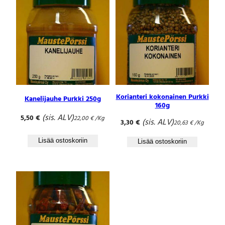
Korianteri kokonainen Purkki
Kanelijauhe Purkki 250g
160g
(sis. ALV)
5,50
€
22,00
€
/Kg
(sis. ALV)
3,30
€
20,63
€
/Kg
Lisää ostoskoriin
Lisää ostoskoriin