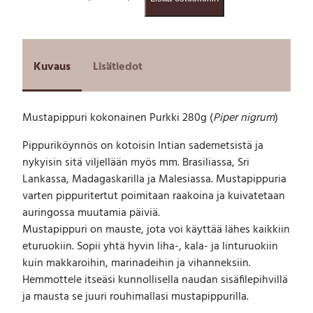
u
s
t
a
p
Kuvaus
Lisätiedot
i
p
p
Mustapippuri kokonainen Purkki 280g (
Piper nigrum
)
u
r
Pippuriköynnös on kotoisin Intian sademetsistä ja
i
nykyisin sitä viljellään myös mm. Brasiliassa, Sri
k
o
Lankassa, Madagaskarilla ja Malesiassa. Mustapippuria
k
varten pippuritertut poimitaan raakoina ja kuivatetaan
o
auringossa muutamia päiviä.
n
Mustapippuri on mauste, jota voi käyttää lähes kaikkiin
a
eturuokiin. Sopii yhtä hyvin liha-, kala- ja linturuokiin
i
kuin makkaroihin, marinadeihin ja vihanneksiin.
n
Hemmottele itseäsi kunnollisella naudan sisäfilepihvillä
e
n
ja mausta se juuri rouhimallasi mustapippurilla.
P