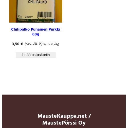
Chilipalko Punainen Purkki
60g
(sis. ALV)
3,50
€
58,33
€
/Kg
Lisää ostoskoriin
MausteKauppa.net /
MaustePörssi Oy