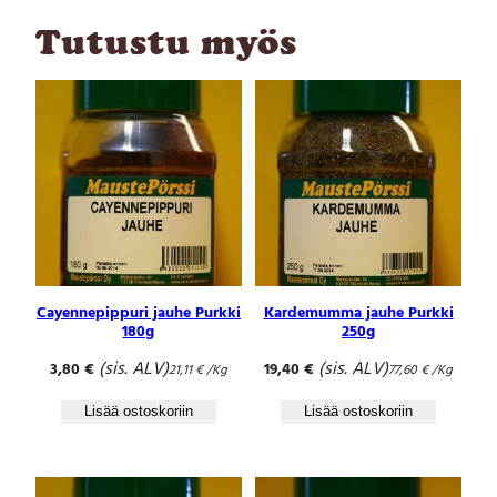
u
Tutustu myös
r
k
k
i
2
8
0
g
m
ä
ä
r
Cayennepippuri jauhe Purkki
Kardemumma jauhe Purkki
ä
180g
250g
(sis. ALV)
(sis. ALV)
3,80
€
19,40
€
21,11
€
/Kg
77,60
€
/Kg
Lisää ostoskoriin
Lisää ostoskoriin