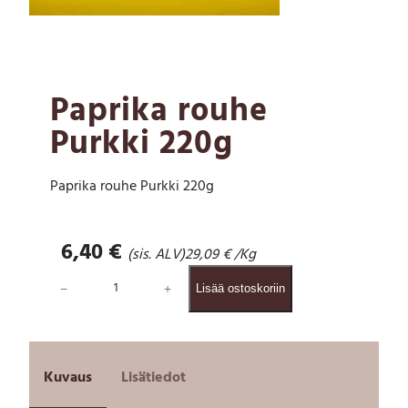
Paprika rouhe
Purkki 220g
Paprika rouhe Purkki 220g
6,40
€
(sis. ALV)
29,09
€
/Kg
P
−
+
Lisää ostoskoriin
a
p
r
i
k
Kuvaus
Lisätiedot
a
r