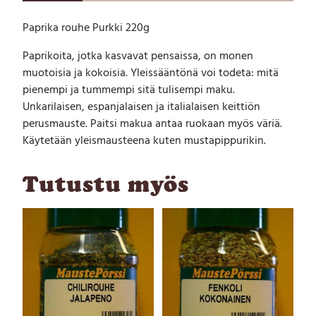
o
Paprika rouhe Purkki 220g
u
h
Paprikoita, jotka kasvavat pensaissa, on monen
e
muotoisia ja kokoisia. Yleissääntönä voi todeta: mitä
P
u
pienempi ja tummempi sitä tulisempi maku.
r
Unkarilaisen, espanjalaisen ja italialaisen keittiön
k
perusmauste. Paitsi makua antaa ruokaan myös väriä.
k
Käytetään yleismausteena kuten mustapippurikin.
i
2
2
Tutustu myös
0
g
m
ä
ä
r
ä