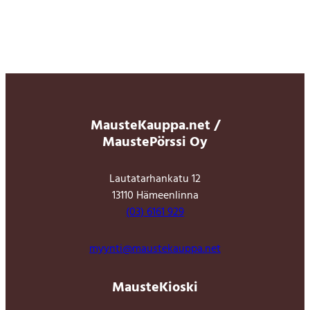
MausteKauppa.net /
MaustePörssi Oy
Lautatarhankatu 12
13110 Hämeenlinna
(03) 6161 929
myynti@maustekauppa.net
MausteKioski