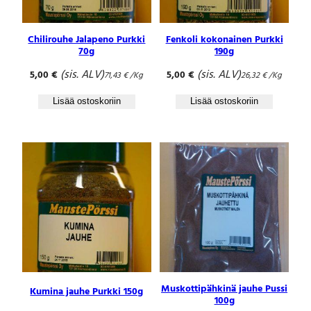
Chilirouhe Jalapeno Purkki
Fenkoli kokonainen Purkki
70g
190g
(sis. ALV)
(sis. ALV)
5,00
€
5,00
€
71,43
€
/Kg
26,32
€
/Kg
Lisää ostoskoriin
Lisää ostoskoriin
Muskottipähkinä jauhe Pussi
Kumina jauhe Purkki 150g
100g