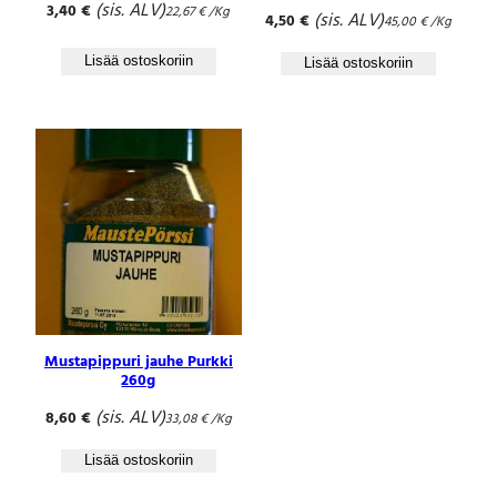
(sis. ALV)
3,40
€
22,67
€
/Kg
(sis. ALV)
4,50
€
45,00
€
/Kg
Lisää ostoskoriin
Lisää ostoskoriin
Mustapippuri jauhe Purkki
260g
(sis. ALV)
8,60
€
33,08
€
/Kg
Lisää ostoskoriin