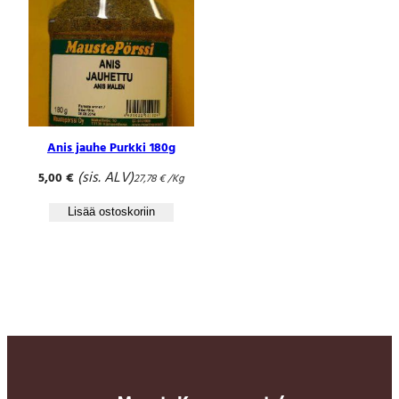
Anis jauhe Purkki 180g
(sis. ALV)
5,00
€
27,78
€
/Kg
Lisää ostoskoriin