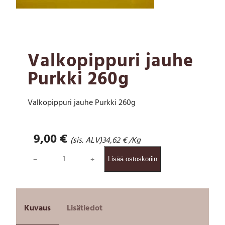
Valkopippuri jauhe
Purkki 260g
Valkopippuri jauhe Purkki 260g
9,00
€
(sis. ALV)
34,62
€
/Kg
V
−
+
Lisää ostoskoriin
a
l
k
o
p
Kuvaus
Lisätiedot
i
p