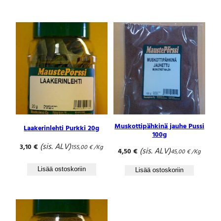
ä
r
ä
Muskottipähkinä jauhe Pussi
Laakerinlehti Purkki 20g
100g
(sis. ALV)
3,10
€
155,00
€
/Kg
(sis. ALV)
4,50
€
45,00
€
/Kg
Lisää ostoskoriin
Lisää ostoskoriin