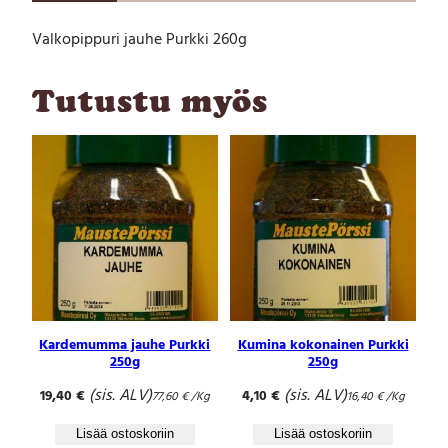
p
Valkopippuri jauhe Purkki 260g
u
r
i
Tutustu myös
j
a
u
h
e
P
u
r
k
k
i
2
Kardemumma jauhe Purkki
Kumina kokonainen Purkki
6
250g
250g
0
(sis. ALV)
(sis. ALV)
19,40
€
4,10
€
g
77,60
€
/Kg
16,40
€
/Kg
m
Lisää ostoskoriin
Lisää ostoskoriin
ä