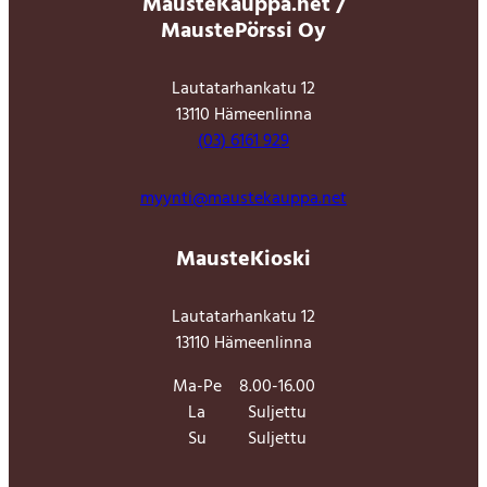
MausteKauppa.net /
MaustePörssi Oy
Lautatarhankatu 12
13110 Hämeenlinna
(03) 6161 929
myynti@maustekauppa.net
MausteKioski
Lautatarhankatu 12
13110 Hämeenlinna
Ma-Pe
8.00-16.00
La
Suljettu
Su
Suljettu