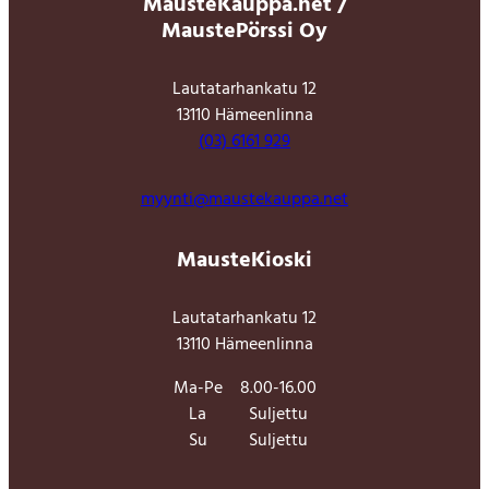
MausteKauppa.net /
MaustePörssi Oy
Lautatarhankatu 12
13110 Hämeenlinna
(03) 6161 929
myynti@maustekauppa.net
MausteKioski
Lautatarhankatu 12
13110 Hämeenlinna
Ma-Pe
8.00-16.00
La
Suljettu
Su
Suljettu