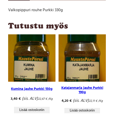
p
Valkopippuri rouhe Purkki 330g
u
r
i
Tutustu myös
r
o
u
h
e
P
u
r
k
k
i
3
Katajanmarja jauhe Purkki
Kumina jauhe Purkki 150g
3
190g
0
(sis. ALV)
3,40
€
22,67
€
/Kg
(sis. ALV)
4,20
€
g
22,11
€
/Kg
m
Lisää ostoskoriin
Lisää ostoskoriin
ä