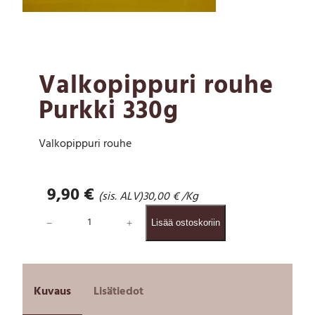
Valkopippuri rouhe
Purkki 330g
Valkopippuri rouhe
9,90
€
(sis. ALV)
30,00
€
/Kg
V
−
+
Lisää ostoskoriin
a
l
k
o
p
Kuvaus
Lisätiedot
i
p