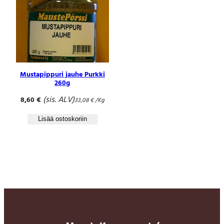
Mustapippuri jauhe Purkki
260g
(sis. ALV)
8,60
€
33,08
€
/Kg
Lisää ostoskoriin