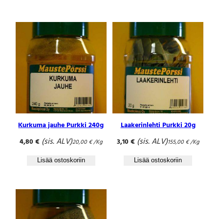
ä
r
ä
Kurkuma jauhe Purkki 240g
Laakerinlehti Purkki 20g
(sis. ALV)
(sis. ALV)
4,80
€
3,10
€
20,00
€
/Kg
155,00
€
/Kg
Lisää ostoskoriin
Lisää ostoskoriin