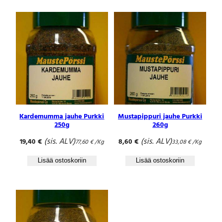
€
.
Kardemumma jauhe Purkki
Mustapippuri jauhe Purkki
250g
260g
(sis. ALV)
(sis. ALV)
19,40
€
8,60
€
77,60
€
/Kg
33,08
€
/Kg
Lisää ostoskoriin
Lisää ostoskoriin