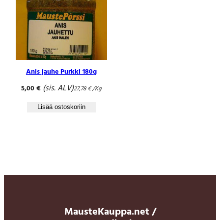
Anis jauhe Purkki 180g
(sis. ALV)
5,00
€
27,78
€
/Kg
Lisää ostoskoriin
MausteKauppa.net /