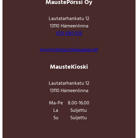
MaustePörssi Oy
Lautatarhankatu 12
13110 Hämeenlinna
(03) 6161 929
myynti@maustekauppa.net
MausteKioski
Lautatarhankatu 12
13110 Hämeenlinna
Ma-Pe
8.00-16.00
La
Suljettu
Su
Suljettu