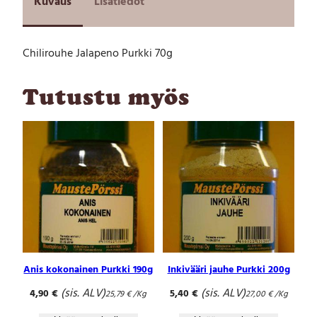
Kuvaus
Lisätiedot
o
u
h
Chilirouhe Jalapeno Purkki 70g
e
J
a
Tutustu myös
l
a
p
e
n
o
P
u
r
k
k
i
Anis kokonainen Purkki 190g
Inkivääri jauhe Purkki 200g
7
0
(sis. ALV)
(sis. ALV)
4,90
€
5,40
€
25,79
€
/Kg
27,00
€
/Kg
g