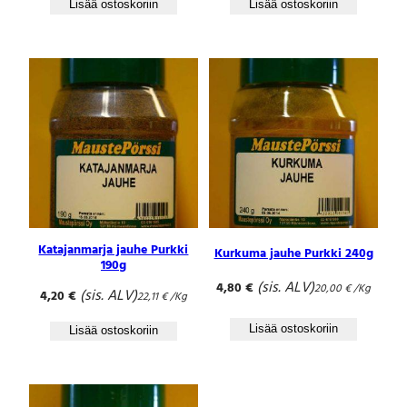
m
Lisää ostoskoriin
Lisää ostoskoriin
ä
ä
r
ä
Katajanmarja jauhe Purkki
Kurkuma jauhe Purkki 240g
190g
(sis. ALV)
4,80
€
20,00
€
/Kg
(sis. ALV)
4,20
€
22,11
€
/Kg
Lisää ostoskoriin
Lisää ostoskoriin