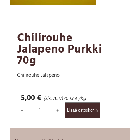
Chilirouhe
Jalapeno Purkki
70g
Chilirouhe Jalapeno
5,00
€
(sis. ALV)
71,43
€
/Kg
C
−
+
Lisää ostoskoriin
h
i
l
i
r