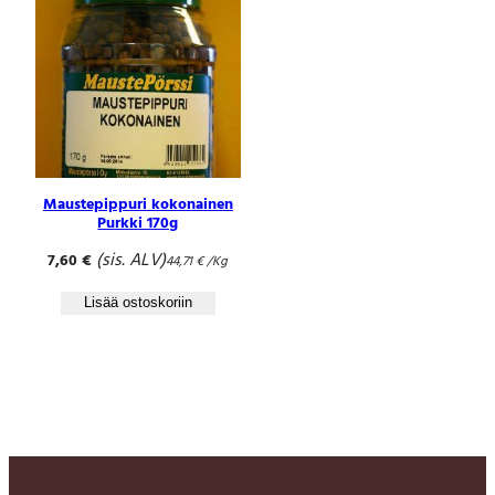
Maustepippuri kokonainen
Purkki 170g
(sis. ALV)
7,60
€
44,71
€
/Kg
Lisää ostoskoriin