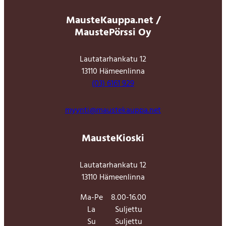
MausteKauppa.net /
MaustePörssi Oy
Lautatarhankatu 12
13110 Hämeenlinna
(03) 6161 929
myynti@maustekauppa.net
MausteKioski
Lautatarhankatu 12
13110 Hämeenlinna
Ma-Pe
8.00-16.00
La
Suljettu
Su
Suljettu