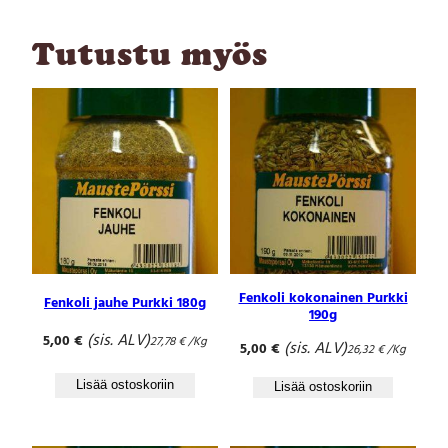
i
n
Tutustu myös
l
e
h
t
i
J
a
u
h
e
P
u
Fenkoli kokonainen Purkki
Fenkoli jauhe Purkki 180g
s
190g
s
(sis. ALV)
5,00
€
27,78
€
/Kg
(sis. ALV)
5,00
€
i
26,32
€
/Kg
5
Lisää ostoskoriin
Lisää ostoskoriin
0
g
m