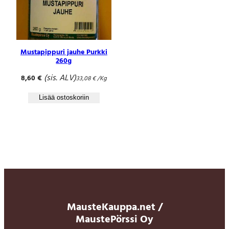
Mustapippuri jauhe Purkki
260g
(sis. ALV)
8,60
€
33,08
€
/Kg
Lisää ostoskoriin
MausteKauppa.net /
MaustePörssi Oy