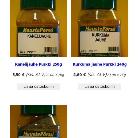
ä
ä
r
ä
Kanelijauhe Purkki 250g
Kurkuma jauhe Purkki 240g
(sis. ALV)
(sis. ALV)
5,50
€
4,80
€
22,00
€
/Kg
20,00
€
/Kg
Lisää ostoskoriin
Lisää ostoskoriin