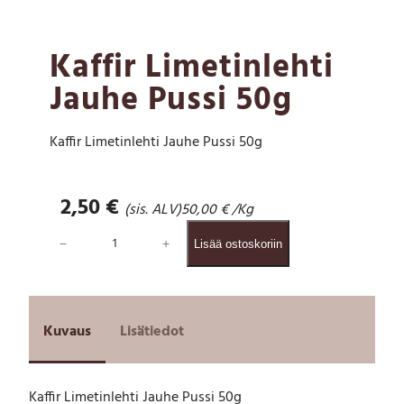
Kaffir Limetinlehti
Jauhe Pussi 50g
Kaffir Limetinlehti Jauhe Pussi 50g
2,50
€
(sis. ALV)
50,00
€
/Kg
K
−
+
Lisää ostoskoriin
a
ff
i
r
L
Kuvaus
Lisätiedot
i
m
e
Kaffir Limetinlehti Jauhe Pussi 50g
t