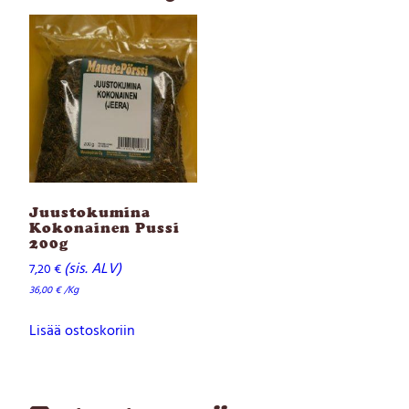
0
g
m
ä
ä
r
ä
Juustokumina
Kokonainen Pussi
200g
(sis. ALV)
7,20
€
36,00
€
/Kg
Lisää ostoskoriin