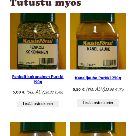
Tutustu myös
Fenkoli kokonainen Purkki
Kanelijauhe Purkki 250g
190g
(sis. ALV)
5,50
€
22,00
€
/Kg
(sis. ALV)
5,00
€
26,32
€
/Kg
Lisää ostoskoriin
Lisää ostoskoriin