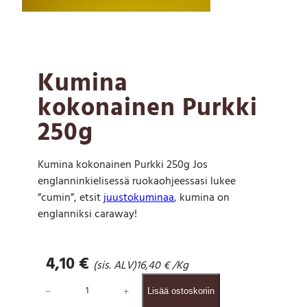
Kumina
kokonainen Purkki
250g
Kumina kokonainen Purkki 250g Jos
englanninkielisessä ruokaohjeessasi lukee
”cumin”, etsit
juustokuminaa
, kumina on
englanniksi caraway!
4,10
€
(sis. ALV)
16,40
€
/Kg
K
−
+
Lisää ostoskoriin
u