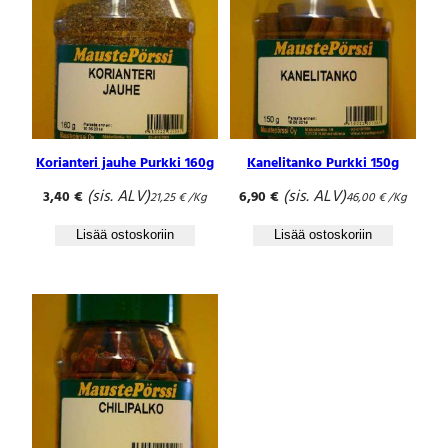
Korianteri jauhe Purkki 160g
Kanelitanko Purkki 150g
(sis. ALV)
(sis. ALV)
3,40
€
6,90
€
21,25
€
/Kg
46,00
€
/Kg
Lisää ostoskoriin
Lisää ostoskoriin