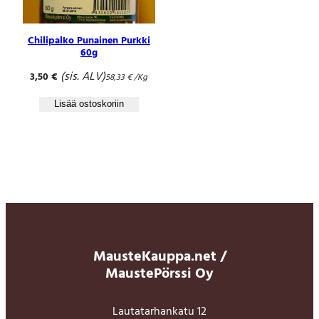
Chilipalko Punainen Purkki
60g
(sis. ALV)
3,50
€
58,33
€
/Kg
Lisää ostoskoriin
MausteKauppa.net /
MaustePörssi Oy
Lautatarhankatu 12