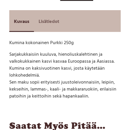
m
i
n
a
Kuvaus
Lisätiedot
k
o
k
Kumina kokonainen Purkki 250g
o
n
Sarjakukkaisiin kuuluva, hienoliuskalehtinen ja
a
valkokukkainen kasvi kasvaa Euroopassa ja Aasiassa.
i
n
Kumina on kaksivuotinen kasvi, josta käytetään
e
lohkohedelmiä.
n
Sen maku sopii erityisesti juustoleivonnaisiin, leipiin,
P
kekseihin, lammas-, kaali- ja makkararuokiin, erilaisiin
u
patoihin ja keittoihin sekä hapankaaliin.
r
k
k
i
2
Saatat Myös Pitää…
5