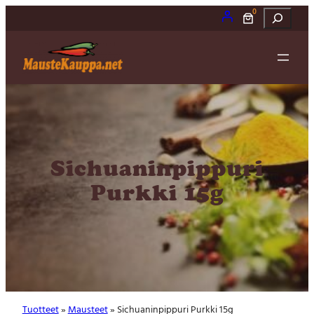
0
Etsi
Sichuaninpippuri
Purkki 15g
Tuotteet
»
Mausteet
» Sichuaninpippuri Purkki 15g