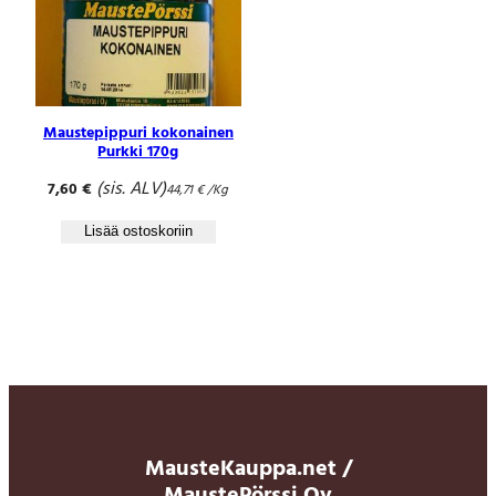
Maustepippuri kokonainen
Purkki 170g
(sis. ALV)
7,60
€
44,71
€
/Kg
Lisää ostoskoriin
MausteKauppa.net /