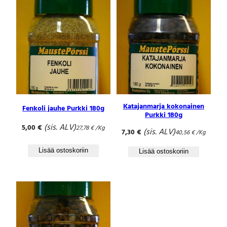
Katajanmarja kokonainen
Fenkoli jauhe Purkki 180g
Purkki 180g
(sis. ALV)
5,00
€
27,78
€
/Kg
(sis. ALV)
7,30
€
40,56
€
/Kg
Lisää ostoskoriin
Lisää ostoskoriin