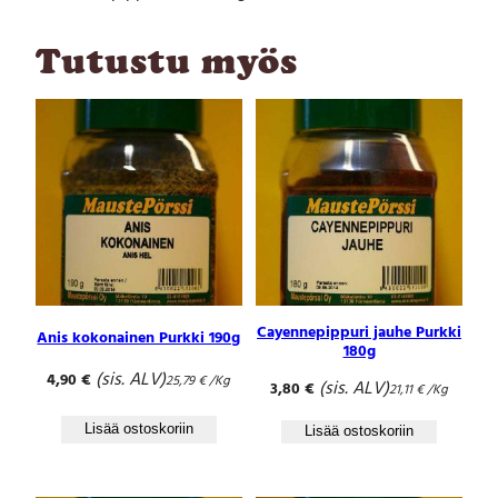
Tutustu myös
Cayennepippuri jauhe Purkki
Anis kokonainen Purkki 190g
180g
(sis. ALV)
4,90
€
25,79
€
/Kg
(sis. ALV)
3,80
€
21,11
€
/Kg
Lisää ostoskoriin
Lisää ostoskoriin