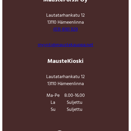
MaustePörssi Oy
Lautatarhankatu 12
13110 Hämeenlinna
(03) 6161 929
myynti@maustekauppa.net
MausteKioski
Lautatarhankatu 12
13110 Hämeenlinna
Ma-Pe
8.00-16.00
La
Suljettu
Su
Suljettu