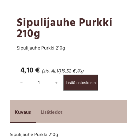
Sipulijauhe Purkki
210g
Sipulijauhe Purkki 210g
4,10
€
(sis. ALV)
19,52
€
/Kg
S
−
+
Lisää ostoskoriin
i
p
u
l
i
Kuvaus
Lisätiedot
j
a
u
Sipulijauhe Purkki 210g
h