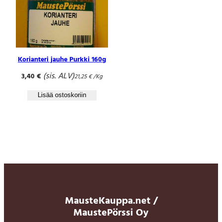
Korianteri jauhe Purkki 160g
(sis. ALV)
3,40
€
21,25
€
/Kg
Lisää ostoskoriin
MausteKauppa.net /
MaustePörssi Oy