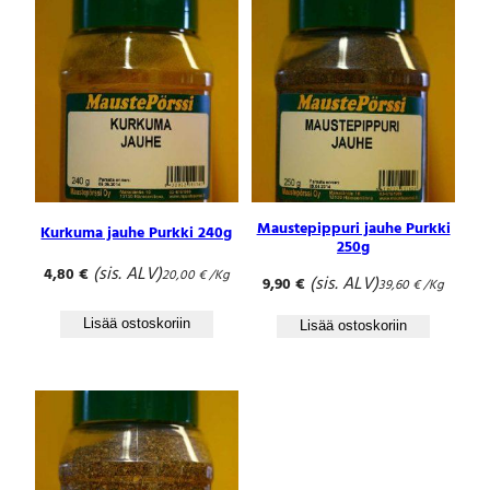
Maustepippuri jauhe Purkki
Kurkuma jauhe Purkki 240g
250g
(sis. ALV)
4,80
€
20,00
€
/Kg
(sis. ALV)
9,90
€
39,60
€
/Kg
Lisää ostoskoriin
Lisää ostoskoriin